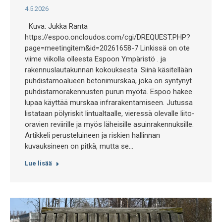
4.5.2026
Kuva: Jukka Ranta
https://espoo.oncloudos.com/cgi/DREQUEST.PHP?
page=meetingitem&id=20261658-7 Linkissä on ote
viime viikolla olleesta Espoon Ympäristö . ja
rakennuslautakunnan kokouksesta. Siinä käsitellään
puhdistamoalueen betonimurskaa, joka on syntynyt
puhdistamorakennusten purun myötä. Espoo hakee
lupaa käyttää murskaa infrarakentamiseen. Jutussa
listataan pölyriskit lintualtaalle, vieressä olevalle liito-
oravien reviirille ja myös läheisille asuinrakennuksille.
Artikkeli perusteluineen ja riskien hallinnan
kuvauksineen on pitkä, mutta se…
Lue lisää