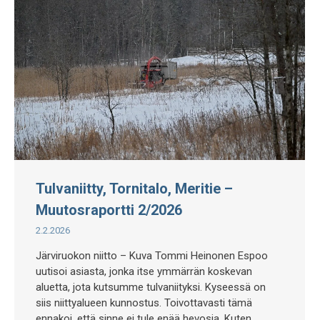
Tulvaniitty, Tornitalo, Meritie –
Muutosraportti 2/2026
2.2.2026
Järviruokon niitto – Kuva Tommi Heinonen Espoo
uutisoi asiasta, jonka itse ymmärrän koskevan
aluetta, jota kutsumme tulvaniityksi. Kyseessä on
siis niittyalueen kunnostus. Toivottavasti tämä
ennakoi, että sinne ei tule enää hevosia. Kuten