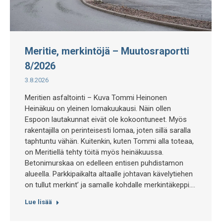
Meritie, merkintöjä – Muutosraportti
8/2026
3.8.2026
Meritien asfaltointi – Kuva Tommi Heinonen
Heinäkuu on yleinen lomakuukausi. Näin ollen
Espoon lautakunnat eivät ole kokoontuneet. Myös
rakentajilla on perinteisesti lomaa, joten sillä saralla
taphtuntu vähän. Kuitenkin, kuten Tommi alla toteaa,
on Meritiellä tehty töitä myös heinäkuussa.
Betonimurskaa on edelleen entisen puhdistamon
alueella. Parkkipaikalta altaalle johtavan kävelytiehen
on tullut merkint’ ja samalle kohdalle merkintäkeppi.…
Lue lisää