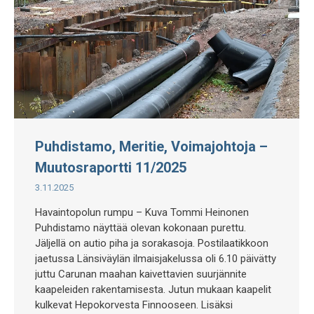
Puhdistamo, Meritie, Voimajohtoja –
Muutosraportti 11/2025
3.11.2025
Havaintopolun rumpu – Kuva Tommi Heinonen
Puhdistamo näyttää olevan kokonaan purettu.
Jäljellä on autio piha ja sorakasoja. Postilaatikkoon
jaetussa Länsiväylän ilmaisjakelussa oli 6.10 päivätty
juttu Carunan maahan kaivettavien suurjännite
kaapeleiden rakentamisesta. Jutun mukaan kaapelit
kulkevat Hepokorvesta Finnooseen. Lisäksi