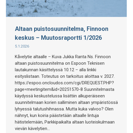
Altaan puistosuunnitelma, Finnoon
keskus – Muutosraportti 1/2026
5.1.2026
Kåvelytie altaalle – Kuva Jukka Ranta Ns. Finnoon
altaan puistosuunnitelma on Espoon Teknisen
lautakunnan käsittelyssä 10.12 – alla linkki
esityslistaan. Toteutus on tarkoitus aloittaa v. 2027.
https://espoo.oncloudos.com/cgi/DREQUEST.PHP?
page=meetingitem&id=20251570-8 Suunnitelmasta
käydyssä keskustelussa lisättiin alkuperäiseen
suunnitelmaan korien salliminen altaan ympäristössä
lyhyessä talutushihnassa. Mutta kuka valvoo? Olen
nähnyt, kun koiria päästetään altaalle lintuja
hätistelemään, Parkkipaikalta altaan luoteiskulmaan
vievän kävelytien…