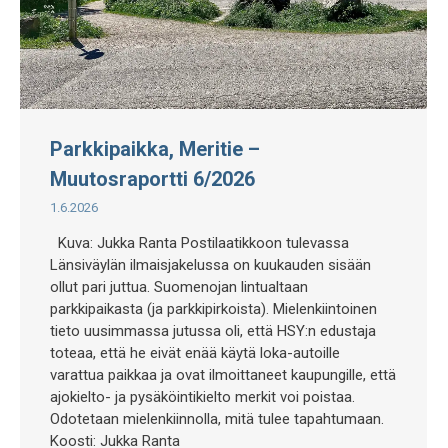
Parkkipaikka, Meritie –
Muutosraportti 6/2026
1.6.2026
Kuva: Jukka Ranta Postilaatikkoon tulevassa
Länsiväylän ilmaisjakelussa on kuukauden sisään
ollut pari juttua. Suomenojan lintualtaan
parkkipaikasta (ja parkkipirkoista). Mielenkiintoinen
tieto uusimmassa jutussa oli, että HSY:n edustaja
toteaa, että he eivät enää käytä loka-autoille
varattua paikkaa ja ovat ilmoittaneet kaupungille, että
ajokielto- ja pysäköintikielto merkit voi poistaa.
Odotetaan mielenkiinnolla, mitä tulee tapahtumaan.
Koosti: Jukka Ranta