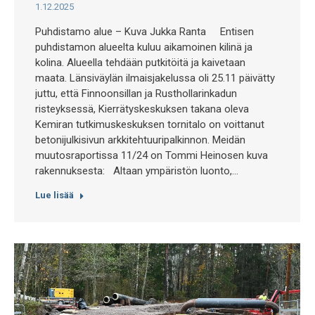
1.12.2025
Puhdistamo alue – Kuva Jukka Ranta Entisen
puhdistamon alueelta kuluu aikamoinen kilinä ja
kolina. Alueella tehdään putkitöitä ja kaivetaan
maata. Länsiväylän ilmaisjakelussa oli 25.11 päivätty
juttu, että Finnoonsillan ja Rusthollarinkadun
risteyksessä, Kierrätyskeskuksen takana oleva
Kemiran tutkimuskeskuksen tornitalo on voittanut
betonijulkisivun arkkitehtuuripalkinnon. Meidän
muutosraportissa 11/24 on Tommi Heinosen kuva
rakennuksesta: Altaan ympäristön luonto,…
Lue lisää