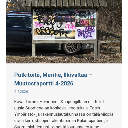
Putkitöitä, Meritie, Ilkivaltaa –
Muutosraportti 4-2026
6.4.2026
Kuva: Tommi Heinonen Kaupungilta ei ole tullut
uusia Suomenojaa koskevia ilmoituksia. Tosin
Ympäristö- ja rakennuslautakunnassa on tällä viikolla
esillä kerrostalojen rakentaminen Kalastajantien ja
Suomenlahden risteyksestä lounaaseen ja se