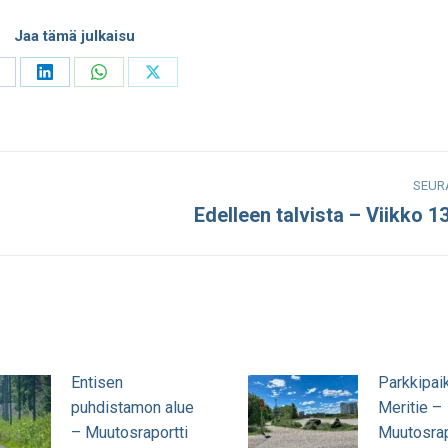
Jaa tämä julkaisu
hare
Share
Share
Share
n
on
on
on
acebook
LinkedIn
WhatsApp
X
SEUR
Edelleen talvista – Viikko 1
Seuraava
julkaisu:
Entisen
Parkkipai
puhdistamon alue
Meritie –
– Muutosraportti
Muutosrap