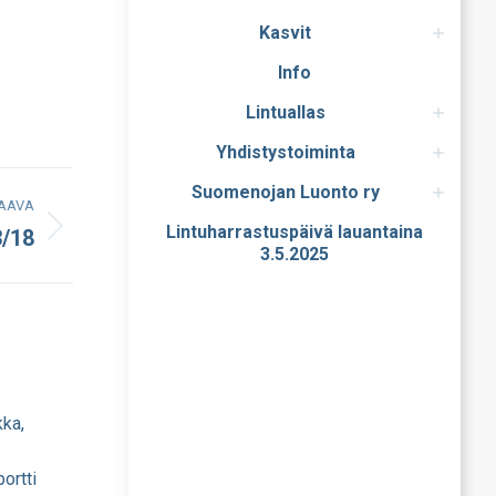
Kasvit
Info
Lintuallas
Yhdistystoiminta
Suomenojan Luonto ry
AAVA
Lintuharrastuspäivä lauantaina
3/18
3.5.2025
kka,
ortti