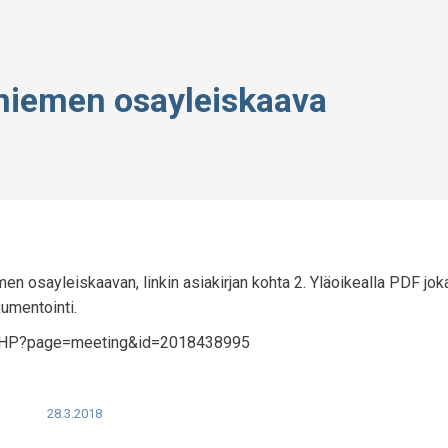
sniemen osayleiskaava
n osayleiskaavan, linkin asiakirjan kohta 2. Yläoikealla PDF jok
umentointi.
.PHP?page=meeting&id=2018438995
28.3.2018