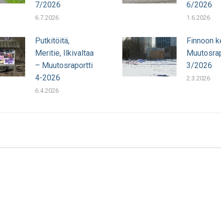
7/2026
6/2026
6.7.2026
1.6.2026
Putkitöitä,
Finnoon k
Meritie, Ilkivaltaa
Muutosrap
– Muutosraportti
3/2026
4-2026
2.3.2026
6.4.2026