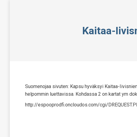
Kaitaa-Iivi
Suomenojaa sivuten: Kapsu hyväksyi Kaitaa-Iivisnieme
helpommin luettavissa. Kohdassa 2 on kartat ym dok
http://espooprodfi.oncloudos.com/cgi/DREQUEST