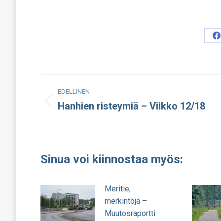
S
o
F
Post
EDELLINEN
navigation
Hanhien risteymiä – Viikko 12/18
Edellinen
julkaisu:
Sinua voi kiinnostaa myös:
Meritie,
merkintöjä –
Muutosraportti