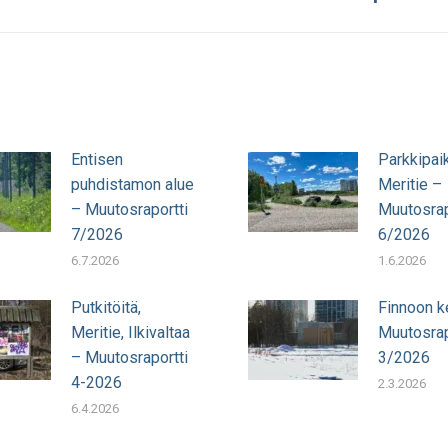
julkaisu:
Entisen
Parkkipai
puhdistamon alue
Meritie –
– Muutosraportti
Muutosrap
7/2026
6/2026
6.7.2026
1.6.2026
Putkitöitä,
Finnoon k
Meritie, Ilkivaltaa
Muutosrap
– Muutosraportti
3/2026
4-2026
2.3.2026
6.4.2026