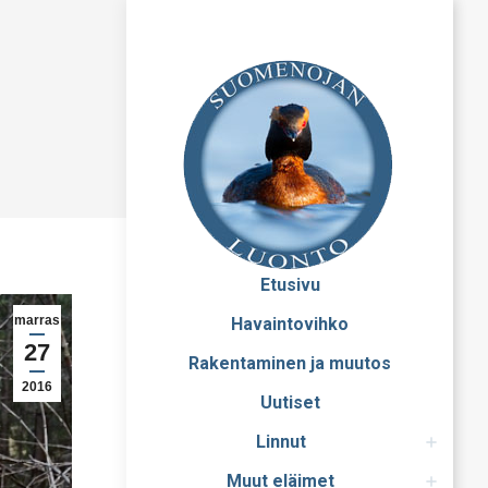
Etusivu
marras
Havaintovihko
27
Rakentaminen ja muutos
2016
Uutiset
Linnut
Muut eläimet