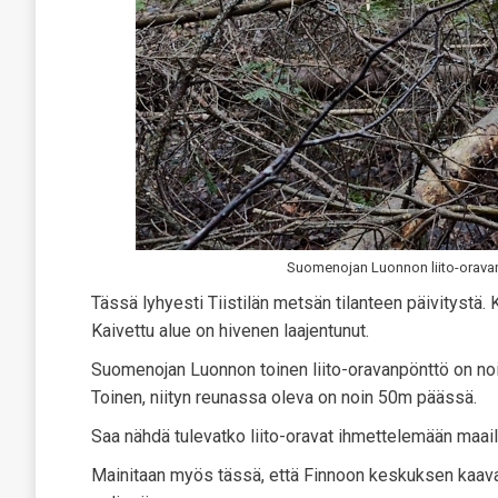
Suomenojan Luonnon liito-orava
Tässä lyhyesti Tiistilän metsän tilanteen päivitystä. 
Kaivettu alue on hivenen laajentunut.
Suomenojan Luonnon toinen liito-oravanpönttö on noi
Toinen, niityn reunassa oleva on noin 50m päässä.
Saa nähdä tulevatko liito-oravat ihmettelemään maa
Mainitaan myös tässä, että Finnoon keskuksen kaava o