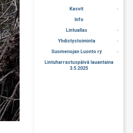
Kasvit
Info
Lintuallas
Yhdistystoiminta
Suomenojan Luonto ry
Lintuharrastuspäivä lauantaina
3.5.2025