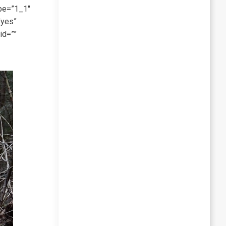
ype=”1_1″
”yes”
id=””