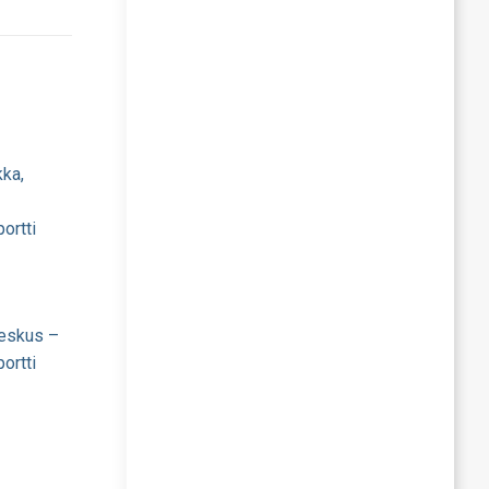
kka,
ortti
eskus –
ortti