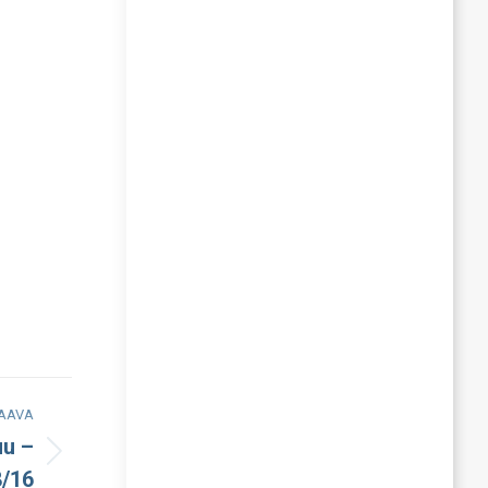
AAVA
uu –
8/16