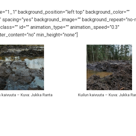
pe=”1_1″ background_position=”left top” background_color=””
id” spacing=”yes” background_image=”” background_repeat=”no-
lass=”” id=”” animation_type=”” animation_speed=”0.3″
ter_content=”no” min_height=”none”]
n kaivuuta – Kuva: Jukka Ranta
Kuilun kaivuuta – Kuva: Jukka Ra