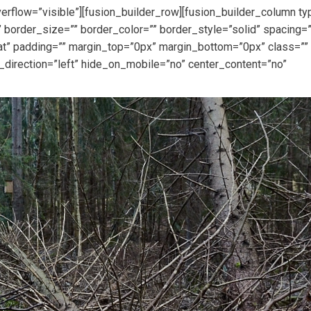
erflow=”visible”][fusion_builder_row][fusion_builder_column t
 border_size=”” border_color=”” border_style=”solid” spacing=
” padding=”” margin_top=”0px” margin_bottom=”0px” class=”” 
_direction=”left” hide_on_mobile=”no” center_content=”no”