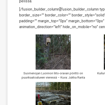
pelissä.
[/fusion_builder_column][fusion_builder_column ty
border_size=”” border_color=”” border_style=”sol
padding=”” margin_top=”0px” margin_bottom=”0px” c
animation_direction=”left” hide_on_mobile=”no” cen
Suomenojan Luonnon liito-oravan pönttö on
Kuilu
puunkaatoalueen vieressä – Kuva: Jukka Ranta