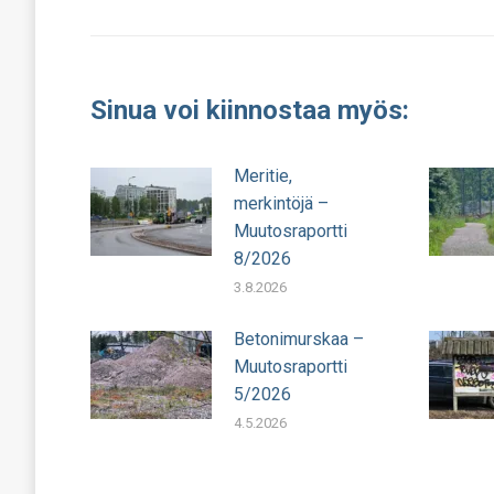
julkaisu:
Sinua voi kiinnostaa myös:
Meritie,
merkintöjä –
Muutosraportti
8/2026
3.8.2026
Betonimurskaa –
Muutosraportti
5/2026
4.5.2026