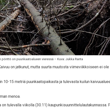
n pönttö on puunkaatoalueen vieressä – Kuva: Jukka Ranta
Kaivuu on jatkunut, mutta suurta muutosta viimeviikkoiseen ei ole t
n 10-15 metriä puunkaatopaikasta ja tulevasta kuilun kaivuualuee
ilman menoa.
n tulevalla viikolla (30.11) kaupunkisuunnittelulautakunnassa. P