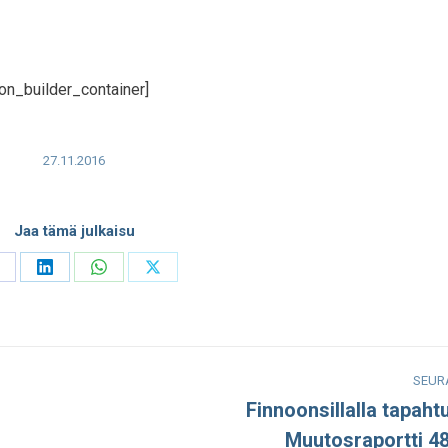
on_builder_container]
27.11.2016
Jaa tämä julkaisu
hare
Share
Share
Share
n
on
on
on
acebook
LinkedIn
WhatsApp
X
SEUR
o
Finnoonsillalla tapaht
Seuraava
Muutosraportti 4