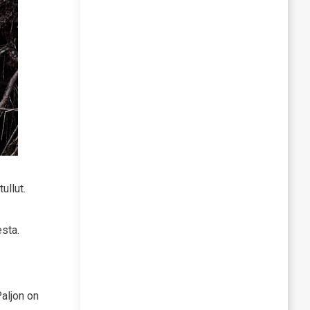
ullut.
sta.
aljon on