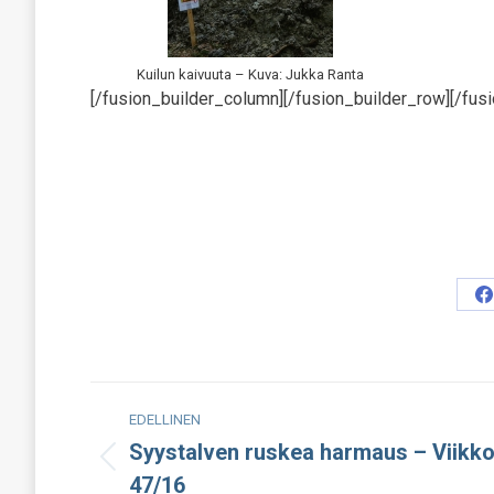
Kuilun kaivuuta – Kuva: Jukka Ranta
[/fusion_builder_column][/fusion_builder_row][/fusi
S
o
F
Post
EDELLINEN
navigation
Syystalven ruskea harmaus – Viikk
Edellinen
47/16