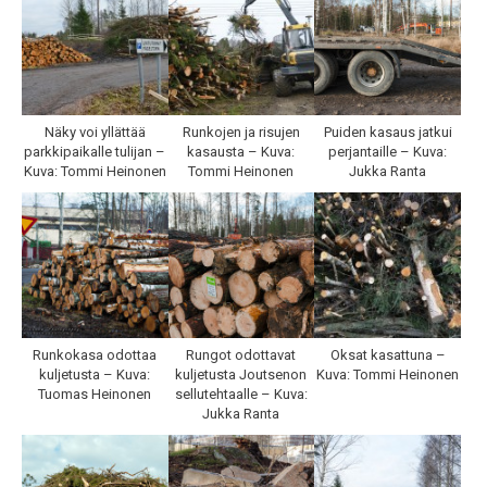
Näky voi yllättää
Runkojen ja risujen
Puiden kasaus jatkui
parkkipaikalle tulijan –
kasausta – Kuva:
perjantaille – Kuva:
Kuva: Tommi Heinonen
Tommi Heinonen
Jukka Ranta
Runkokasa odottaa
Rungot odottavat
Oksat kasattuna –
kuljetusta – Kuva:
kuljetusta Joutsenon
Kuva: Tommi Heinonen
Tuomas Heinonen
sellutehtaalle – Kuva:
Jukka Ranta