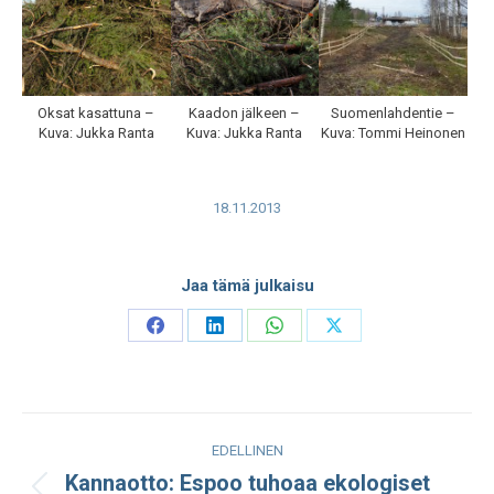
Oksat kasattuna –
Kaadon jälkeen –
Suomenlahdentie –
Kuva: Jukka Ranta
Kuva: Jukka Ranta
Kuva: Tommi Heinonen
18.11.2013
Jaa tämä julkaisu
Share
Share
Share
Share
on
on
on
on
Facebook
LinkedIn
WhatsApp
X
Post
EDELLINEN
navigation
Kannaotto: Espoo tuhoaa ekologiset