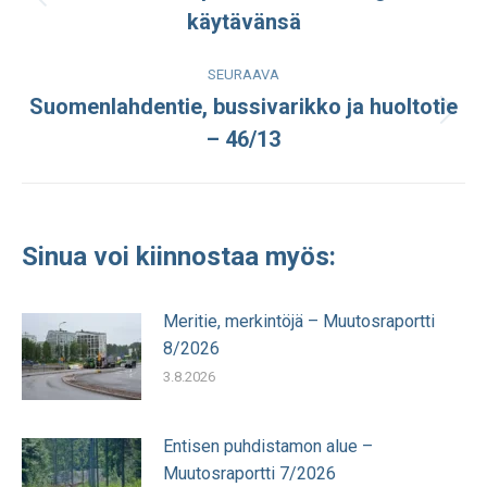
Edellinen
käytävänsä
julkaisu:
SEURAAVA
Suomenlahdentie, bussivarikko ja huoltotie
Seuraava
– 46/13
julkaisu:
Sinua voi kiinnostaa myös:
Meritie, merkintöjä – Muutosraportti
8/2026
3.8.2026
Entisen puhdistamon alue –
Muutosraportti 7/2026