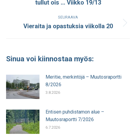
tullut ois … Viikko 19/13
julkaisu:
SEURAAVA
Vieraita ja opastuksia viikolla 20
Seuraava
julkaisu:
Sinua voi kiinnostaa myös:
Meritie, merkintöjä – Muutosraportti
8/2026
3.8.2026
Entisen puhdistamon alue –
Muutosraportti 7/2026
6.7.2026