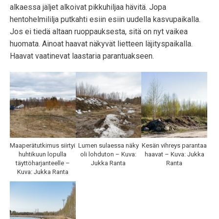
alkaessa jäljet alkoivat pikkuhiljaa hävitä. Jopa
hentohelmililja putkahti esiin esiin uudella kasvupaikalla.
Jos ei tiedä altaan ruoppauksesta, sitä on nyt vaikea
huomata. Ainoat haavat näkyvät lietteen läjityspaikalla.
Haavat vaatinevat laastaria parantuakseen.
Maaperätutkimus siirtyi
Lumen sulaessa näky
Kesän vihreys parantaa
huhtikuun lopulla
oli lohduton – Kuva:
haavat – Kuva: Jukka
täyttöharjanteelle –
Jukka Ranta
Ranta
Kuva: Jukka Ranta