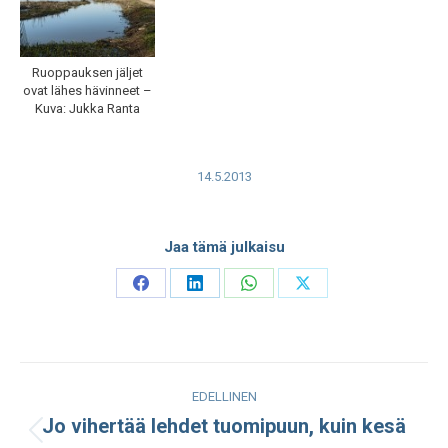
Ruoppauksen jäljet
ovat lähes hävinneet –
Kuva: Jukka Ranta
14.5.2013
Jaa tämä julkaisu
Share
Share
Share
Share
on
on
on
on
Facebook
LinkedIn
WhatsApp
X
Post
EDELLINEN
navigation
Jo vihertää lehdet tuomipuun, kuin kesä
Edellinen