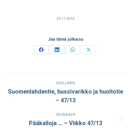
25.11.2013
Jaa tämä julkaisu
Share
Share
Share
Share
on
on
on
on
Facebook
LinkedIn
WhatsApp
X
Post
EDELLINEN
navigation
Suomenlahdentie, bussivarikko ja huoltotie
Edellinen
– 47/13
julkaisu:
SEURAAVA
Pääkalloja … – Viikko 47/13
Seuraava
julkaisu: