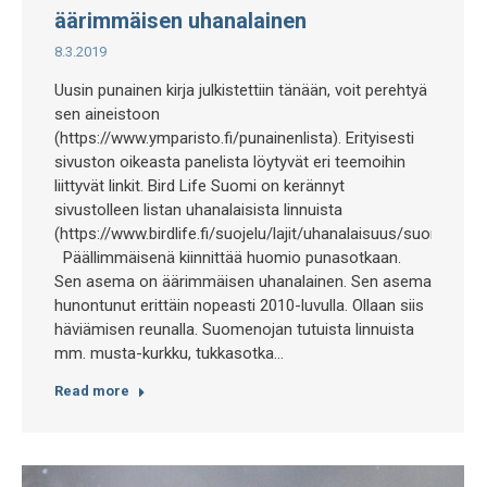
äärimmäisen uhanalainen
8.3.2019
Uusin punainen kirja julkistettiin tänään, voit perehtyä
sen aineistoon
(https://www.ymparisto.fi/punainenlista). Erityisesti
sivuston oikeasta panelista löytyvät eri teemoihin
liittyvät linkit. Bird Life Suomi on kerännyt
sivustolleen listan uhanalaisista linnuista
(https://www.birdlife.fi/suojelu/lajit/uhanalaisuus/suomi/).
Päällimmäisenä kiinnittää huomio punasotkaan.
Sen asema on äärimmäisen uhanalainen. Sen asema
hunontunut erittäin nopeasti 2010-luvulla. Ollaan siis
häviämisen reunalla. Suomenojan tutuista linnuista
mm. musta-kurkku, tukkasotka…
Read more