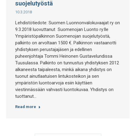
suojelutyöstä
10.3.2018
Lehdistötiedote: Suomen Luonnonvalokuvaajat ry on
9.3.2018 luovuttanut Suomenojan Luonto ry:lle
Ympäristöpalkinnon Suomenojan suojelutyöstä,
palkinto on arvoltaan 1500 €. Palkinnon vastaanotti
yhdistyksen perustajajäsen ja edellinen
puheenjohtaja Tommi Heinonen Gustavelundissa
Tuusulassa. Palkinto on tunnustus yhdistyksen 2012
alkaneesta taipaleesta, minkä aikana yhdistys on
tuonut ainutlaatuisen lintukosteikon ja sen
ympäristön luontoarvoja esiin käyttäen
viestinnässään vahvasti luontokuvaa. Yhdistys on
tuottanut…
Read more