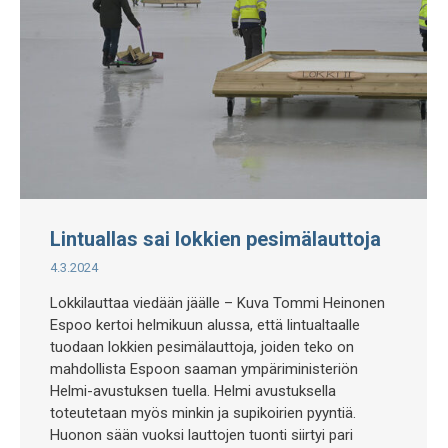
Lintuallas sai lokkien pesimälauttoja
4.3.2024
Lokkilauttaa viedään jäälle – Kuva Tommi Heinonen
Espoo kertoi helmikuun alussa, että lintualtaalle
tuodaan lokkien pesimälauttoja, joiden teko on
mahdollista Espoon saaman ympäriministeriön
Helmi-avustuksen tuella. Helmi avustuksella
toteutetaan myös minkin ja supikoirien pyyntiä.
Huonon sään vuoksi lauttojen tuonti siirtyi pari