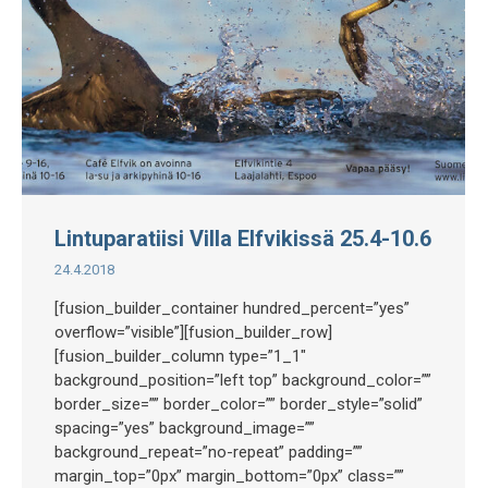
Lintuparatiisi Villa Elfvikissä 25.4-10.6
24.4.2018
[fusion_builder_container hundred_percent=”yes”
overflow=”visible”][fusion_builder_row]
[fusion_builder_column type=”1_1″
background_position=”left top” background_color=””
border_size=”” border_color=”” border_style=”solid”
spacing=”yes” background_image=””
background_repeat=”no-repeat” padding=””
margin_top=”0px” margin_bottom=”0px” class=””