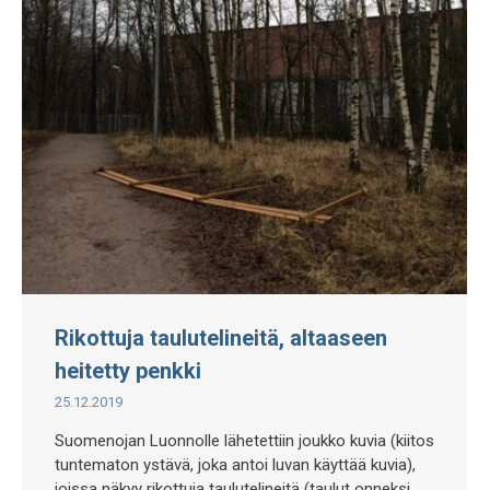
Rikottuja taulutelineitä, altaaseen
heitetty penkki
25.12.2019
Suomenojan Luonnolle lähetettiin joukko kuvia (kiitos
tuntematon ystävä, joka antoi luvan käyttää kuvia),
joissa näkyy rikottuja taulutelineitä (taulut onneksi