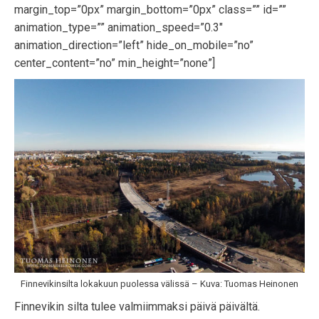
margin_top=”0px” margin_bottom=”0px” class=”” id=””
animation_type=”” animation_speed=”0.3″
animation_direction=”left” hide_on_mobile=”no”
center_content=”no” min_height=”none”]
Finnevikinsilta lokakuun puolessa välissä – Kuva: Tuomas Heinonen
Finnevikin silta tulee valmiimmaksi päivä päivältä.