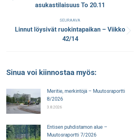
Edellinen
asukastilaisuus To 20.11
julkaisu:
SEURAAVA
Linnut löysivät ruokintapaikan – Viikko
Seuraava
42/14
julkaisu:
Sinua voi kiinnostaa myös:
Meritie, merkintöjä – Muutosraportti
8/2026
3.8.2026
Entisen puhdistamon alue –
Muutosraportti 7/2026