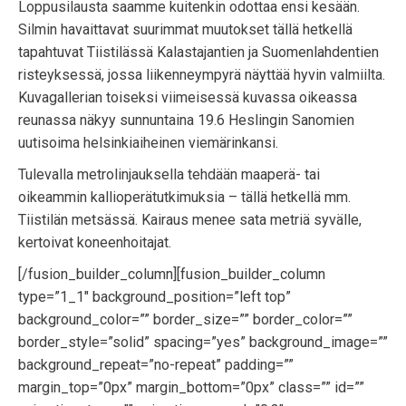
Loppusilausta saamme kuitenkin odottaa ensi kesään.
Silmin havaittavat suurimmat muutokset tällä hetkellä
tapahtuvat Tiistilässä Kalastajantien ja Suomenlahdentien
risteyksessä, jossa liikenneympyrä näyttää hyvin valmiilta.
Kuvagallerian toiseksi viimeisessä kuvassa oikeassa
reunassa näkyy sunnuntaina 19.6 Heslingin Sanomien
uutisoima helsinkiaiheinen viemärinkansi.
Tulevalla metrolinjauksella tehdään maaperä- tai
oikeammin kallioperätutkimuksia – tällä hetkellä mm.
Tiistilän metsässä. Kairaus menee sata metriä syvälle,
kertoivat koneenhoitajat.
[/fusion_builder_column][fusion_builder_column
type=”1_1″ background_position=”left top”
background_color=”” border_size=”” border_color=””
border_style=”solid” spacing=”yes” background_image=””
background_repeat=”no-repeat” padding=””
margin_top=”0px” margin_bottom=”0px” class=”” id=””