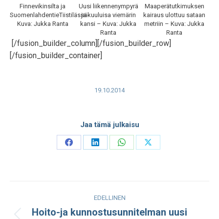
Finnevikinsilta ja
Uusi liikennenympyrä
Maaperätutkimuksen
SuomenlahdentieTiistilässä-
ja kuuluisa viemärin
kairaus ulottuu sataan
Kuva: Jukka Ranta
kansi – Kuva: Jukka
metriin – Kuva: Jukka
Ranta
Ranta
[/fusion_builder_column][/fusion_builder_row]
[/fusion_builder_container]
19.10.2014
Jaa tämä julkaisu
Share
Share
Share
Share
on
on
on
on
Facebook
LinkedIn
WhatsApp
X
Post
EDELLINEN
navigation
Hoito-ja kunnostusunnitelman uusi