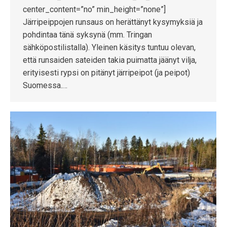
center_content=”no” min_height=”none”]
Järripeippojen runsaus on herättänyt kysymyksiä ja
pohdintaa tänä syksynä (mm. Tringan
sähköpostilistalla). Yleinen käsitys tuntuu olevan,
että runsaiden sateiden takia puimatta jäänyt vilja,
erityisesti rypsi on pitänyt järripeipot (ja peipot)
Suomessa.…