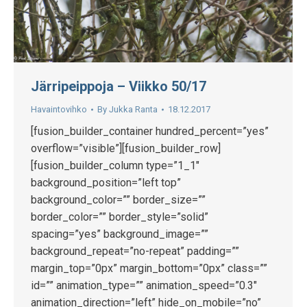
Järripeippoja – Viikko 50/17
Havaintovihko
By
Jukka Ranta
18.12.2017
[fusion_builder_container hundred_percent=”yes”
overflow=”visible”][fusion_builder_row]
[fusion_builder_column type=”1_1″
background_position=”left top”
background_color=”” border_size=””
border_color=”” border_style=”solid”
spacing=”yes” background_image=””
background_repeat=”no-repeat” padding=””
margin_top=”0px” margin_bottom=”0px” class=””
id=”” animation_type=”” animation_speed=”0.3″
animation_direction=”left” hide_on_mobile=”no”