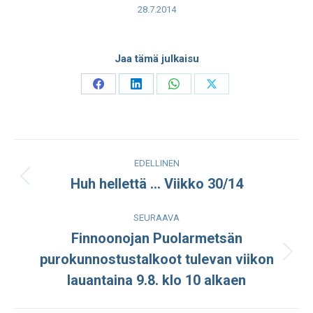
28.7.2014
Jaa tämä julkaisu
Share
Share
Share
Share
on
on
on
on
Facebook
LinkedIn
WhatsApp
X
Post
EDELLINEN
navigation
Huh hellettä … Viikko 30/14
Edellinen
julkaisu:
SEURAAVA
Finnoonojan Puolarmetsän
purokunnostustalkoot tulevan viikon
Seuraava
julkaisu:
lauantaina 9.8. klo 10 alkaen