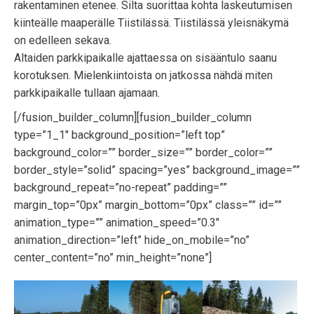
rakentaminen etenee. Silta suorittaa kohta laskeutumisen
kiinteälle maaperälle Tiistilässä. Tiistilässä yleisnäkymä
on edelleen sekava.
Altaiden parkkipaikalle ajattaessa on sisääntulo saanu
korotuksen. Mielenkiintoista on jatkossa nähdä miten
parkkipaikalle tullaan ajamaan.
[/fusion_builder_column][fusion_builder_column
type=”1_1″ background_position=”left top”
background_color=”” border_size=”” border_color=””
border_style=”solid” spacing=”yes” background_image=””
background_repeat=”no-repeat” padding=””
margin_top=”0px” margin_bottom=”0px” class=”” id=””
animation_type=”” animation_speed=”0.3″
animation_direction=”left” hide_on_mobile=”no”
center_content=”no” min_height=”none”]