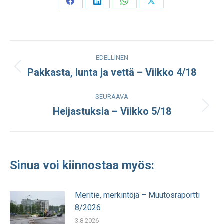
Share
Share
Share
Share
on
on
on
on
Facebook
LinkedIn
WhatsApp
X
Post
EDELLINEN
navigation
Pakkasta, lunta ja vettä – Viikko 4/18
Edellinen
julkaisu:
SEURAAVA
Heijastuksia – Viikko 5/18
Seuraava
julkaisu:
Sinua voi kiinnostaa myös:
Meritie, merkintöjä – Muutosraportti
8/2026
3.8.2026