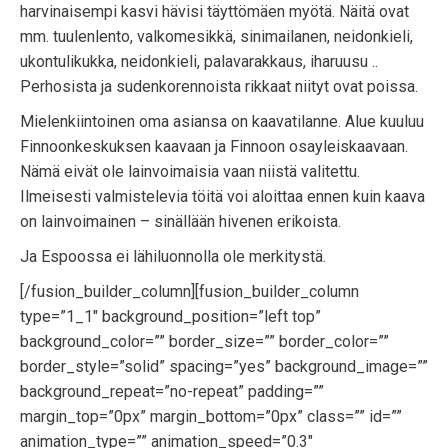
harvinaisempi kasvi hävisi täyttömäen myötä. Näitä ovat
mm. tuulenlento, valkomesikkä, sinimailanen, neidonkieli,
ukontulikukka, neidonkieli, palavarakkaus, iharuusu ..
Perhosista ja sudenkorennoista rikkaat niityt ovat poissa.
Mielenkiintoinen oma asiansa on kaavatilanne. Alue kuuluu
Finnoonkeskuksen kaavaan ja Finnoon osayleiskaavaan.
Nämä eivät ole lainvoimaisia vaan niistä valitettu.
Ilmeisesti valmistelevia töitä voi aloittaa ennen kuin kaava
on lainvoimainen – sinällään hivenen erikoista.
Ja Espoossa ei lähiluonnolla ole merkitystä.
[/fusion_builder_column][fusion_builder_column
type=”1_1″ background_position=”left top”
background_color=”” border_size=”” border_color=””
border_style=”solid” spacing=”yes” background_image=””
background_repeat=”no-repeat” padding=””
margin_top=”0px” margin_bottom=”0px” class=”” id=””
animation_type=”” animation_speed=”0.3″