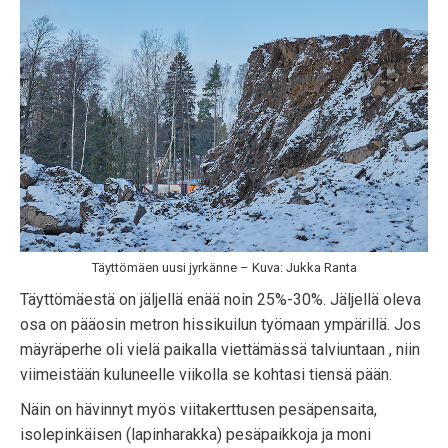
Täyttömäen uusi jyrkänne – Kuva: Jukka Ranta
Täyttömäestä on jäljellä enää noin 25%-30%. Jäljellä oleva
osa on pääosin metron hissikuilun työmaan ympärillä. Jos
mäyräperhe oli vielä paikalla viettämässä talviuntaan , niin
viimeistään kuluneelle viikolla se kohtasi tiensä pään.
Näin on hävinnyt myös viitakerttusen pesäpensaita,
isolepinkäisen (lapinharakka) pesäpaikkoja ja moni