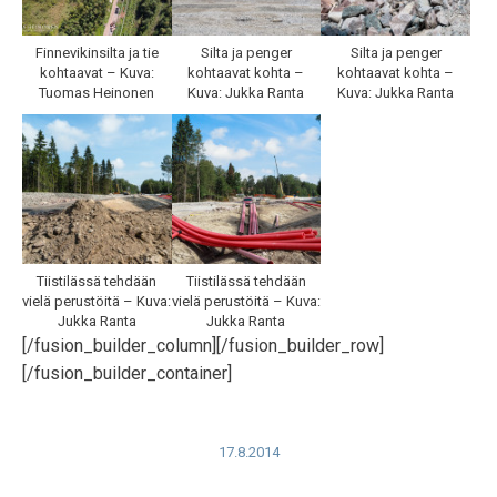
Finnevikinsilta ja tie
Silta ja penger
Silta ja penger
kohtaavat – Kuva:
kohtaavat kohta –
kohtaavat kohta –
Tuomas Heinonen
Kuva: Jukka Ranta
Kuva: Jukka Ranta
Tiistilässä tehdään
Tiistilässä tehdään
vielä perustöitä – Kuva:
vielä perustöitä – Kuva:
Jukka Ranta
Jukka Ranta
[/fusion_builder_column][/fusion_builder_row]
[/fusion_builder_container]
17.8.2014