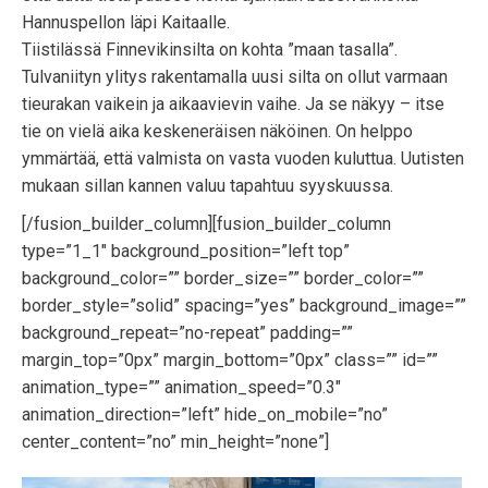
Hannuspellon läpi Kaitaalle.
Tiistilässä Finnevikinsilta on kohta ”maan tasalla”.
Tulvaniityn ylitys rakentamalla uusi silta on ollut varmaan
tieurakan vaikein ja aikaavievin vaihe. Ja se näkyy – itse
tie on vielä aika keskeneräisen näköinen. On helppo
ymmärtää, että valmista on vasta vuoden kuluttua. Uutisten
mukaan sillan kannen valuu tapahtuu syyskuussa.
[/fusion_builder_column][fusion_builder_column
type=”1_1″ background_position=”left top”
background_color=”” border_size=”” border_color=””
border_style=”solid” spacing=”yes” background_image=””
background_repeat=”no-repeat” padding=””
margin_top=”0px” margin_bottom=”0px” class=”” id=””
animation_type=”” animation_speed=”0.3″
animation_direction=”left” hide_on_mobile=”no”
center_content=”no” min_height=”none”]