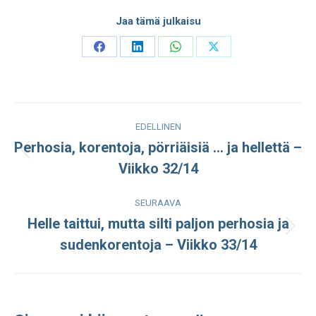
Jaa tämä julkaisu
Share
Share
Share
Share
on
on
on
on
Facebook
LinkedIn
WhatsApp
X
Post
EDELLINEN
navigation
Perhosia, korentoja, pörriäisiä … ja hellettä –
Edellinen
Viikko 32/14
julkaisu:
SEURAAVA
Helle taittui, mutta silti paljon perhosia ja
Seuraava
sudenkorentoja – Viikko 33/14
julkaisu: