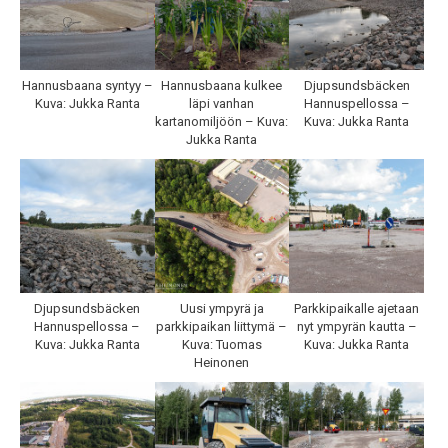
Hannusbaana syntyy –
Hannusbaana kulkee
Djupsundsbäcken
Kuva: Jukka Ranta
läpi vanhan
Hannuspellossa –
kartanomiljöön – Kuva:
Kuva: Jukka Ranta
Jukka Ranta
Djupsundsbäcken
Uusi ympyrä ja
Parkkipaikalle ajetaan
Hannuspellossa –
parkkipaikan liittymä –
nyt ympyrän kautta –
Kuva: Jukka Ranta
Kuva: Tuomas
Kuva: Jukka Ranta
Heinonen