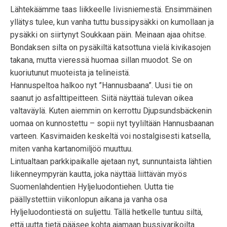
Lähtekäämme taas liikkeelle Iivisniemestä. Ensimmäinen
yllätys tulee, kun vanha tuttu bussipysäkki on kumollaan ja
pysäkki on siirtynyt Soukkaan päin. Meinaan ajaa ohitse.
Bondaksen silta on pysäkiltä katsottuna vielä kivikasojen
takana, mutta vieressä huomaa sillan muodot. Se on
kuoriutunut muoteista ja telineistä.
Hannuspeltoa halkoo nyt ”Hannusbaana”. Uusi tie on
saanut jo asfalttipeitteen. Siitä näyttää tulevan oikea
valtaväylä. Kuten aiemmin on kerrottu Djupsundsbäckenin
uomaa on kunnostettu – sopii nyt tyyliltään Hannusbaanan
varteen. Kasvimaiden keskeltä voi nostalgisesti katsella,
miten vanha kartanomiljöö muuttuu.
Lintualtaan parkkipaikalle ajetaan nyt, sunnuntaista lähtien
liikenneympyrän kautta, joka näyttää liittävän myös
Suomenlahdentien Hyljeluodontiehen. Uutta tie
päällystettiin viikonlopun aikana ja vanha osa
Hyljeluodontiestä on suljettu. Tällä hetkelle tuntuu siltä,
että uutta tietä pääsee kohta ajamaan bussivarikoilta