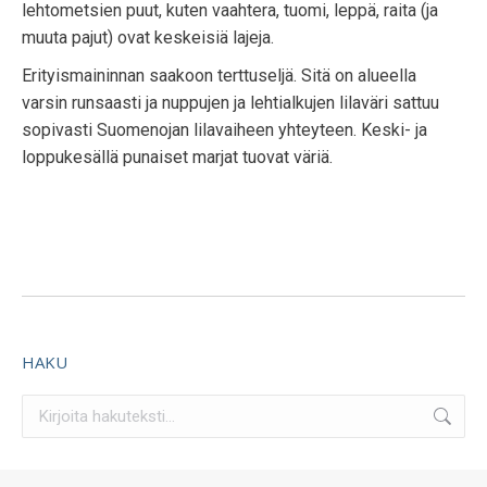
lehtometsien puut, kuten vaahtera, tuomi, leppä, raita (ja
muuta pajut) ovat keskeisiä lajeja.
Erityismaininnan saakoon terttuseljä. Sitä on alueella
varsin runsaasti ja nuppujen ja lehtialkujen lilaväri sattuu
sopivasti Suomenojan lilavaiheen yhteyteen. Keski- ja
loppukesällä punaiset marjat tuovat väriä.
HAKU
Search: