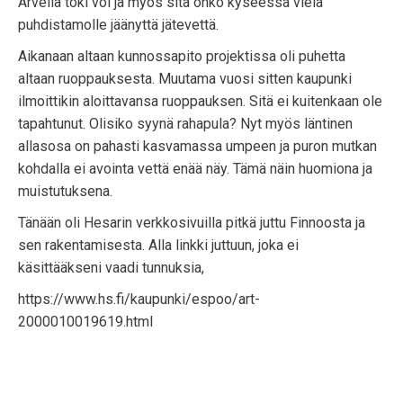
Arvella toki voi ja myös sitä onko kyseessä vielä
puhdistamolle jäänyttä jätevettä.
Aikanaan altaan kunnossapito projektissa oli puhetta
altaan ruoppauksesta. Muutama vuosi sitten kaupunki
ilmoittikin aloittavansa ruoppauksen. Sitä ei kuitenkaan ole
tapahtunut. Olisiko syynä rahapula? Nyt myös läntinen
allasosa on pahasti kasvamassa umpeen ja puron mutkan
kohdalla ei avointa vettä enää näy. Tämä näin huomiona ja
muistutuksena.
Tänään oli Hesarin verkkosivuilla pitkä juttu Finnoosta ja
sen rakentamisesta. Alla linkki juttuun, joka ei
käsittääkseni vaadi tunnuksia,
https://www.hs.fi/kaupunki/espoo/art-
2000010019619.html