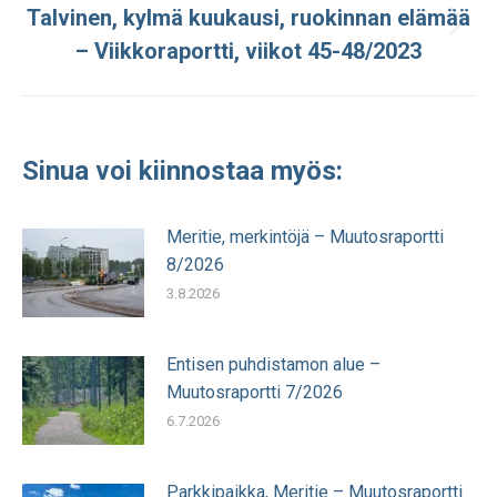
Talvinen, kylmä kuukausi, ruokinnan elämää
Seuraava
– Viikkoraportti, viikot 45-48/2023
julkaisu:
Sinua voi kiinnostaa myös:
Meritie, merkintöjä – Muutosraportti
8/2026
3.8.2026
Entisen puhdistamon alue –
Muutosraportti 7/2026
6.7.2026
Parkkipaikka, Meritie – Muutosraportti