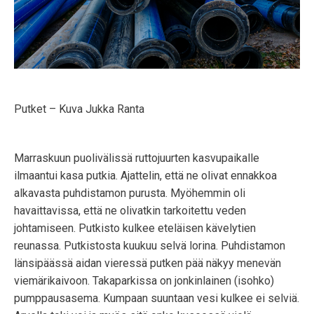
Putket – Kuva Jukka Ranta
Marraskuun puolivälissä ruttojuurten kasvupaikalle
ilmaantui kasa putkia. Ajattelin, että ne olivat ennakkoa
alkavasta puhdistamon purusta. Myöhemmin oli
havaittavissa, että ne olivatkin tarkoitettu veden
johtamiseen. Putkisto kulkee eteläisen kävelytien
reunassa. Putkistosta kuukuu selvä lorina. Puhdistamon
länsipäässä aidan vieressä putken pää näkyy menevän
viemärikaivoon. Takaparkissa on jonkinlainen (isohko)
pumppausasema. Kumpaan suuntaan vesi kulkee ei selviä.