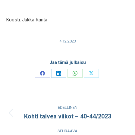
Koosti: Jukka Ranta
4.12.2023
Jaa tämä julkaisu
Share
Share
Share
Share
on
on
on
on
Facebook
LinkedIn
WhatsApp
X
Post
EDELLINEN
navigation
Kohti talvea viikot – 40-44/2023
Edellinen
julkaisu:
SEURAAVA