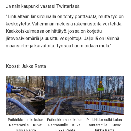
Ja näin kaupunki vastasi Twitterissä:
”Lintualtaan länsireunalla on tehty ponttausta, mutta työ on
keskeytetty. Vähemmän meluisia rakennustöitä voi tehdä.
Kaakkoiskulmassa on hätätyö, jossa on korjattu
jätevesiviemäriä ja uusittu vesijohtoja. Jäljellä on lähinnä
maansiirto- ja kaivutöitä. Työssä huomioidaan melu.”
Koosti: Jukka Ranta
Putkirikko sulki kulun
Putkirikko sulki kulun
Putkirikko sulki kulun
Rantaraitille – Kuva:
Rantaraitille – Kuva:
Rantaraitille – Kuva:
Jukka Ranta
Jukka Ranta
Jukka Ranta