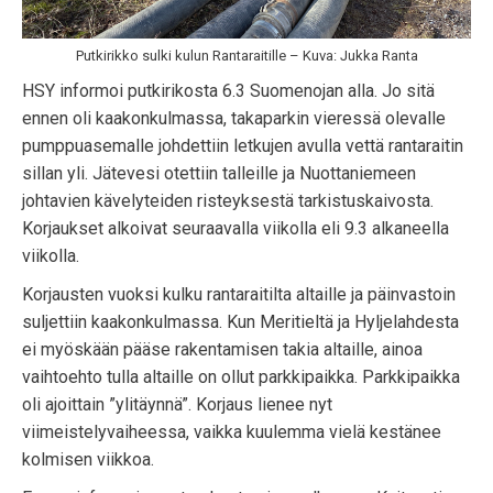
Putkirikko sulki kulun Rantaraitille – Kuva: Jukka Ranta
HSY informoi putkirikosta 6.3 Suomenojan alla. Jo sitä
ennen oli kaakonkulmassa, takaparkin vieressä olevalle
pumppuasemalle johdettiin letkujen avulla vettä rantaraitin
sillan yli. Jätevesi otettiin talleille ja Nuottaniemeen
johtavien kävelyteiden risteyksestä tarkistuskaivosta.
Korjaukset alkoivat seuraavalla viikolla eli 9.3 alkaneella
viikolla.
Korjausten vuoksi kulku rantaraitilta altaille ja päinvastoin
suljettiin kaakonkulmassa. Kun Meritieltä ja Hyljelahdesta
ei myöskään pääse rakentamisen takia altaille, ainoa
vaihtoehto tulla altaille on ollut parkkipaikka. Parkkipaikka
oli ajoittain ”ylitäynnä”. Korjaus lienee nyt
viimeistelyvaiheessa, vaikka kuulemma vielä kestänee
kolmisen viikkoa.