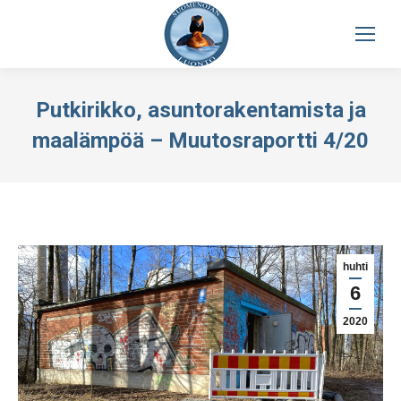
Putkirikko, asuntorakentamista ja
maalämpöä – Muutosraportti 4/20
huhti
6
2020