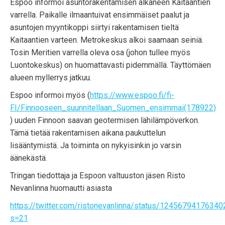
Espoo informoi asuntorakentamisen alkaneen Kaitaantien
varrella. Paikalle ilmaantuivat ensimmäiset paalut ja
asuntojen myyntikoppi siirtyi rakentamisen tieltä
Kaitaantien varteen. Metrokeskus alkoi saamaan seiniä.
Tosin Meritien varrella oleva osa (johon tullee myös
Luontokeskus) on huomattavasti pidemmällä. Täyttömäen
alueen myllerrys jatkuu.
Espoo informoi myös (
https://www.espoo.fi/fi-
FI/Finnooseen_suunnitellaan_Suomen_ensimmai(178922)
) uuden Finnoon saavan geotermisen lähilämpöverkon.
Tämä tietää rakentamisen aikana paukuttelun
lisääntymistä. Ja toiminta on nykyisinkin jo varsin
äänekästä.
Tringan tiedottaja ja Espoon valtuuston jäsen Risto
Nevanlinna huomautti asiasta
https://twitter.com/ristonevanlinna/status/1245679417634
s=21