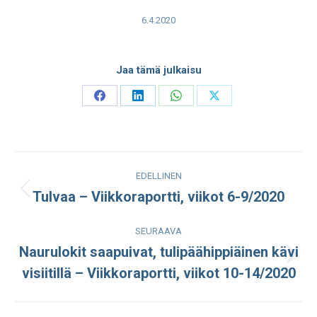
6.4.2020
Jaa tämä julkaisu
Share
Share
Share
Share
on
on
on
on
Facebook
LinkedIn
WhatsApp
X
Post
EDELLINEN
navigation
Tulvaa – Viikkoraportti, viikot 6-9/2020
Edellinen
julkaisu:
SEURAAVA
Naurulokit saapuivat, tulipäähippiäinen kävi
Seuraava
visiitillä – Viikkoraportti, viikot 10-14/2020
julkaisu: