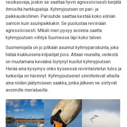
vesikasveja, joskin se saattaa hyvin agressiivisesti kerjätä
ihmisiltä herkkupaloja. Kyhmyjoutsen on pari- ja
paikkauskollinen. Parisuhde saattaa kestää koko eliniän
samoin kuin asuinpaikkakin. Se puolustaa reviiriään
agressiivisesti. Mikäli meri pysyy avoinna saatta
kyhmyjoutsen viihtyä Suomessa läpi koko talven.
Suomenojalla on jo pitkään asunnut kyhmypariskunta, joka
hätää kiukkuisena kilpailijat pois. Altaan reunalta, vedestä
on muutamana keväänä löytynyt kuollut kyhmyjoutsen.
Herää aina kysymys onko kyseessä reviiritaistelun tulos ja
tunkeilija on hävinnyt. Kyhmyjoutsenet sinnittelevät altailla
aina niiden jäätymiseen saakka, jonka jälkeen ne siirtyvät
avoimille merialueille.