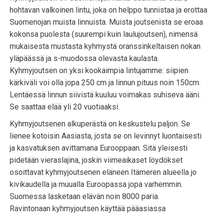
hohtavan valkoinen lintu, joka on helppo tunnistaa ja erottaa
Suomenojan muista linnuista. Muista joutsenista se eroaa
kokonsa puolesta (suurempi kuin laulujoutsen), nimensä
mukaisesta mustasta kyhmystä oranssinkeltaisen nokan
yläpäässä ja s-muodossa olevasta kaulasta.
Kyhmyjoutsen on yksi kookaimpia lintujamme: siipien
kärkiväli voi olla jopa 250 cm ja linnun pituus noin 150cm.
Lentäessä linnun siivistä kuuluu voimakas suhiseva ääni.
Se saattaa elää yli 20 vuotiaaksi.
Kyhmyjoutsenen alkuperästä on keskustelu paljon. Se
lienee kotoisin Aasiasta, josta se on levinnyt luontaisesti
ja kasvatuksen avittamana Eurooppaan. Sitä yleisesti
pidetään vieraslajina, joskin viimeaikaset löydökset
osoittavat kyhmyjoutsenen eläneen Itämeren alueella jo
kivikaudella ja muualla Euroopassa jopa varhemmin.
Suomessa lasketaan elävän noin 8000 paria.
Ravintonaan kyhmyjoutsen käyttää pääasiassa