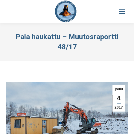
Pala haukattu – Muutosraportti
48/17
joulu
4
2017