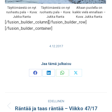
Täyttömäestä on nyt
Täyttömäestä on nyt
Altaan puolella on
ruohastu pala – Kuva:
ruohastu pala – Kuva:
kaikki vielä ennallaan –
Jukka Ranta
Jukka Ranta
Kuva: Jukka Ranta
[/fusion_builder_column][/fusion_builder_row]
[/fusion_builder_container]
4.12.2017
Jaa tämä julkaisu
Share
Share
Share
Share
on
on
on
on
Facebook
LinkedIn
WhatsApp
X
Post
EDELLINEN
navigation
Räntää ja taas räntää – Viikko 47/17
Edellinen