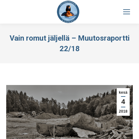
Vain romut jäljellä – Muutosraportti
22/18
kesä
4
2018