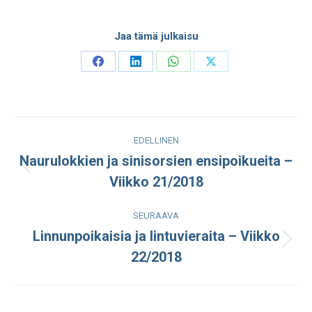
Jaa tämä julkaisu
Share
Share
Share
Share
on
on
on
on
Facebook
LinkedIn
WhatsApp
X
Post
EDELLINEN
navigation
Naurulokkien ja sinisorsien ensipoikueita –
Edellinen
Viikko 21/2018
julkaisu:
SEURAAVA
Linnunpoikaisia ja lintuvieraita – Viikko
Seuraava
22/2018
julkaisu: