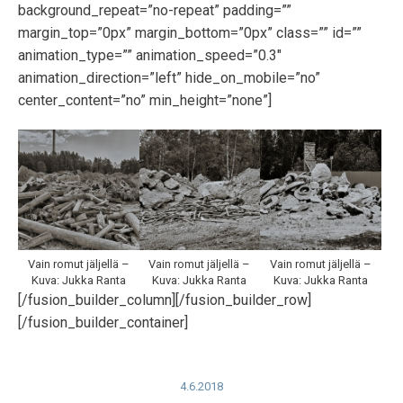
background_repeat=”no-repeat” padding=””
margin_top=”0px” margin_bottom=”0px” class=”” id=””
animation_type=”” animation_speed=”0.3″
animation_direction=”left” hide_on_mobile=”no”
center_content=”no” min_height=”none”]
Vain romut jäljellä –
Vain romut jäljellä –
Vain romut jäljellä –
Kuva: Jukka Ranta
Kuva: Jukka Ranta
Kuva: Jukka Ranta
[/fusion_builder_column][/fusion_builder_row]
[/fusion_builder_container]
4.6.2018