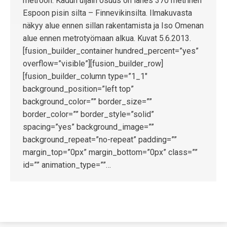
metroon. Kadun uljain osuus on lähes 370 metrinen
Espoon pisin silta – Finnevikinsilta. Ilmakuvasta
näkyy alue ennen sillan rakentamista ja Iso Omenan
alue ennen metrotyömaan alkua. Kuvat 5.6.2013.
[fusion_builder_container hundred_percent=”yes”
overflow=”visible”][fusion_builder_row]
[fusion_builder_column type=”1_1″
background_position=”left top”
background_color=”” border_size=””
border_color=”” border_style=”solid”
spacing=”yes” background_image=””
background_repeat=”no-repeat” padding=””
margin_top=”0px” margin_bottom=”0px” class=””
id=”” animation_type=””…