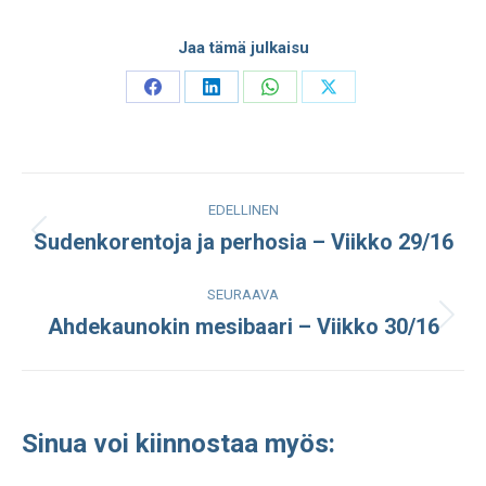
Jaa tämä julkaisu
Share
Share
Share
Share
on
on
on
on
Facebook
LinkedIn
WhatsApp
X
Post
EDELLINEN
navigation
Sudenkorentoja ja perhosia – Viikko 29/16
Edellinen
julkaisu:
SEURAAVA
Ahdekaunokin mesibaari – Viikko 30/16
Seuraava
julkaisu:
Sinua voi kiinnostaa myös: