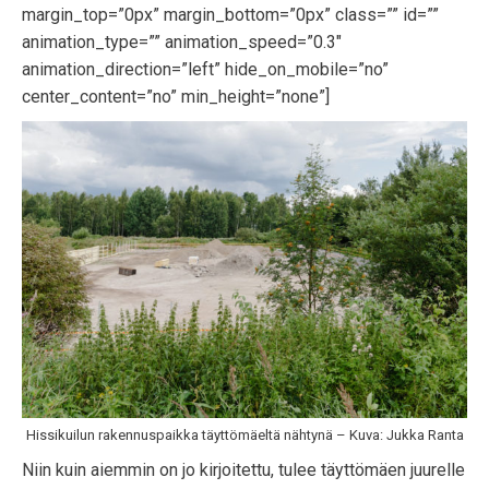
margin_top=”0px” margin_bottom=”0px” class=”” id=””
animation_type=”” animation_speed=”0.3″
animation_direction=”left” hide_on_mobile=”no”
center_content=”no” min_height=”none”]
Hissikuilun rakennuspaikka täyttömäeltä nähtynä – Kuva: Jukka Ranta
Niin kuin aiemmin on jo kirjoitettu, tulee täyttömäen juurelle