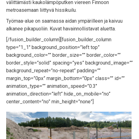
välittämästi kaukolämpöputken viereen Finnoon
metroasemaan liittyvä hissikuilu.
Työmaa-alue on saamassa aidan ympärilleen ja kaivuu
alkanee pikapuoliin. Kuvat havainnollistavat aluetta.
[/fusion_builder_column][fusion_builder_column
type=”1_1″ background_position=”left top”
background_color=”” border_size=”” border_color=””
border_style=”solid” spacing=”yes” background_image=””
background_repeat=”no-repeat” padding=””
margin_top=”0px” margin_bottom=”0px” class=”” id=””
animation_type=”” animation_speed=”0.3″
animation_direction=”left” hide_on_mobile=”no”
center_content=”no” min_height=”none”]