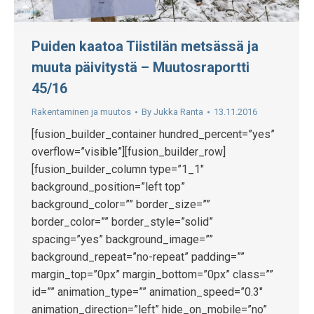
Puiden kaatoa Tiistilän metsässä ja
muuta päivitystä – Muutosraportti
45/16
Rakentaminen ja muutos
By
Jukka Ranta
13.11.2016
[fusion_builder_container hundred_percent=”yes”
overflow=”visible”][fusion_builder_row]
[fusion_builder_column type=”1_1″
background_position=”left top”
background_color=”” border_size=””
border_color=”” border_style=”solid”
spacing=”yes” background_image=””
background_repeat=”no-repeat” padding=””
margin_top=”0px” margin_bottom=”0px” class=””
id=”” animation_type=”” animation_speed=”0.3″
animation_direction=”left” hide_on_mobile=”no”