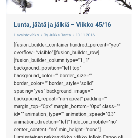
Lunta, jäätä ja jälkiä – Viikko 45/16
Havaintovihko
By
Jukka Ranta
13.11.2016
[fusion_builder_container hundred_percent=”yes”
overflow=”visible”][fusion_builder_row]
[fusion_builder_column type=”1_1″
background_position=”left top”
background_color=”” border_size=””
border_color=”” border_style=”solid”
spacing=”yes” background_image=””
background_repeat=”no-repeat” padding=””
margin_top=”0px” margin_bottom=”0px” class=””
id=”” animation_type=”” animation_speed=”0.3″
animation_direction=”left” hide_on_mobile=”no”
center_content=”no” min_height=”none”]
Lumisateinen pakkasviikko, viikko, jolloin Espoo oli