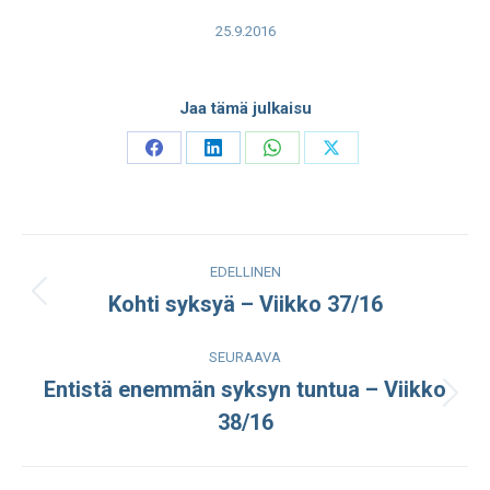
25.9.2016
Jaa tämä julkaisu
Share
Share
Share
Share
on
on
on
on
Facebook
LinkedIn
WhatsApp
X
Post
EDELLINEN
navigation
Kohti syksyä – Viikko 37/16
Edellinen
julkaisu:
SEURAAVA
Entistä enemmän syksyn tuntua – Viikko
Seuraava
38/16
julkaisu: