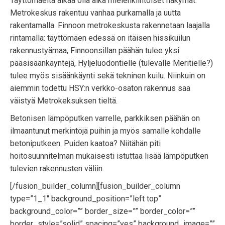
Täyttömäeltä alkaa olla aika mielenkiintoiset näkymät.
Metrokeskus rakentuu vanhaa purkamalla ja uutta
rakentamalla. Finnoon metrokeskusta rakennetaan laajalla
rintamalla: täyttömäen edessä on itäisen hissikuilun
rakennustyämaa, Finnoonsillan päähän tulee yksi
pääsisäänkäyntejä, Hyljeluodontielle (tulevalle Meritielle?)
tulee myös sisäänkäynti sekä tekninen kuilu. Niinkuin on
aiemmin todettu HSY:n verkko-osaton rakennus saa
väistyä Metrokeksuksen tieltä.
Betonisen lämpöputken varrelle, parkkiksen päähän on
ilmaantunut merkintöjä puihin ja myös samalle kohdalle
betoniputkeen. Puiden kaatoa? Niitähän piti
hoitosuunnitelman mukaisesti istuttaa lisää lämpöputken
tulevien rakennusten väliin.
[/fusion_builder_column][fusion_builder_column
type=”1_1″ background_position=”left top”
background_color=”” border_size=”” border_color=””
border_style=”solid” spacing=”yes” background_image=””