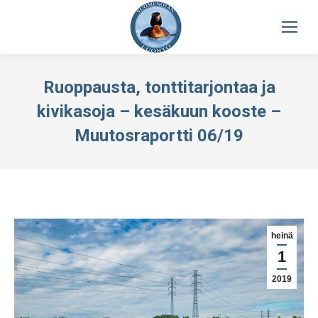
Ruoppausta, tonttitarjontaa ja
kivikasoja – kesäkuun kooste –
Muutosraportti 06/19
heinä
1
2019