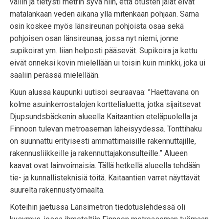
väliin ja tietysti metrin syvä niin, että otusten jalat eivät
matalankaan veden aikana yllä mitenkään pohjaan. Sama
osin koskee myös länsireunan pohjoista osaa sekä
pohjoisen osan länsireunaa, jossa nyt niemi, jonne
supikoirat ym. liian helposti pääsevät. Supikoira ja kettu
eivät onneksi kovin mielellään ui toisin kuin minkki, joka ui
saaliin perässä mielellään.
Kuun alussa kaupunki uutisoi seuraavaa: ”Haettavana on
kolme asuinkerrostalojen korttelialuetta, jotka sijaitsevat
Djupsundsbäckenin alueella Kaitaantien eteläpuolella ja
Finnoon tulevan metroaseman läheisyydessä. Tonttihaku
on suunnattu erityisesti ammattimaisille rakennuttajille,
rakennusliikkeille ja rakennuttajakonsulteille.” Alueen
kaavat ovat lainvoimaisia. Tällä hetkellä alueella tehdään
tie- ja kunnallisteknisiä töitä. Kaitaantien varret näyttävät
suurelta rakennustyömaalta.
Koteihin jaetussa Länsimetron tiedotuslehdessä oli