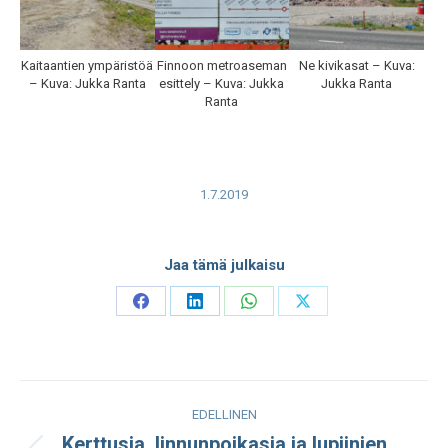
Kaitaantien ympäristöä
Finnoon metroaseman
Ne kivikasat – Kuva:
– Kuva: Jukka Ranta
esittely – Kuva: Jukka
Jukka Ranta
Ranta
1.7.2019
Jaa tämä julkaisu
Share
Share
Share
Share
on
on
on
on
Facebook
LinkedIn
WhatsApp
X
Post
EDELLINEN
navigation
Kerttusia, linnunpoikasia ja lupiinien