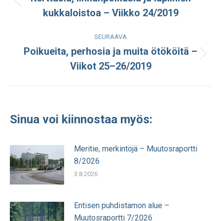
Edellinen
kukkaloistoa – Viikko 24/2019
julkaisu:
SEURAAVA
Poikueita, perhosia ja muita ötököitä –
Seuraava
Viikot 25–26/2019
julkaisu:
Sinua voi kiinnostaa myös:
Meritie, merkintöjä – Muutosraportti
8/2026
3.8.2026
Entisen puhdistamon alue –
Muutosraportti 7/2026