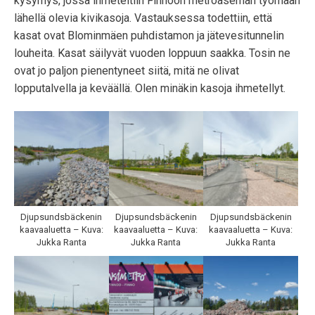
kysymys, jossa ihmeteltiin Finnoon metroaseman työmaan
lähellä olevia kivikasoja. Vastauksessa todettiin, että
kasat ovat Blominmäen puhdistamon ja jätevesitunnelin
louheita. Kasat säilyvät vuoden loppuun saakka. Tosin ne
ovat jo paljon pienentyneet siitä, mitä ne olivat
lopputalvella ja keväällä. Olen minäkin kasoja ihmetellyt.
Djupsundsbäckenin
Djupsundsbäckenin
Djupsundsbäckenin
kaavaaluetta – Kuva:
kaavaaluetta – Kuva:
kaavaaluetta – Kuva:
Jukka Ranta
Jukka Ranta
Jukka Ranta