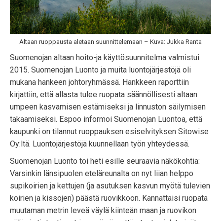
Altaan ruoppausta aletaan suunnittelemaan – Kuva: Jukka Ranta
Suomenojan altaan hoito-ja käyttösuunnitelma valmistui
2015. Suomenojan Luonto ja muita luontojärjestöjä oli
mukana hankeen johtoryhmässä. Hankkeen raporttiin
kirjattiin, että allasta tulee ruopata säännöllisesti altaan
umpeen kasvamisen estämiseksi ja linnuston säilymisen
takaamiseksi. Espoo informoi Suomenojan Luontoa, että
kaupunki on tilannut ruoppauksen esiselvityksen Sitowise
Oy:ltä. Luontojärjestöjä kuunnellaan työn yhteydessä.
Suomenojan Luonto toi heti esille seuraavia näkökohtia:
Varsinkin länsipuolen eteläreunalta on nyt liian helppo
supikoirien ja kettujen (ja asutuksen kasvun myötä tulevien
koirien ja kissojen) päästä ruovikkoon. Kannattaisi ruopata
muutaman metrin leveä väylä kiinteän maan ja ruovikon