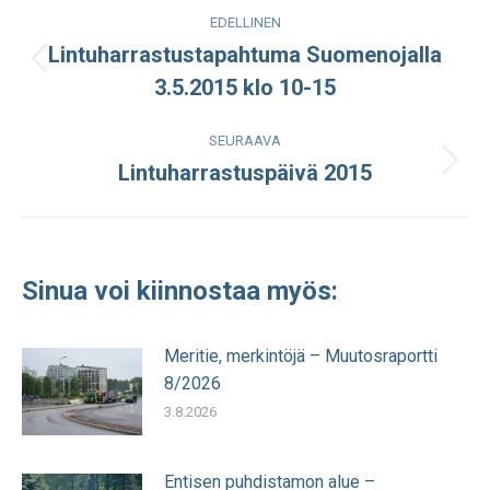
Post
EDELLINEN
navigation
Lintuharrastustapahtuma Suomenojalla
Edellinen
3.5.2015 klo 10-15
julkaisu:
SEURAAVA
Lintuharrastuspäivä 2015
Seuraava
julkaisu:
Sinua voi kiinnostaa myös:
Meritie, merkintöjä – Muutosraportti
8/2026
3.8.2026
Entisen puhdistamon alue –