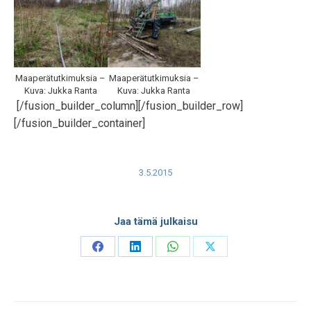
Maaperätutkimuksia –
Maaperätutkimuksia –
Kuva: Jukka Ranta
Kuva: Jukka Ranta
[/fusion_builder_column][/fusion_builder_row]
[/fusion_builder_container]
3.5.2015
Jaa tämä julkaisu
Share
Share
Share
Share
on
on
on
on
Facebook
LinkedIn
WhatsApp
X