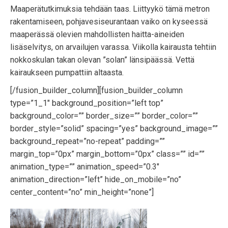
Maaperätutkimuksia tehdään taas. Liittyykö tämä metron
rakentamiseen, pohjavesiseurantaan vaiko on kyseessä
maaperässä olevien mahdollisten haitta-aineiden
lisäselvitys, on arvailujen varassa. Viikolla kairausta tehtiin
nokkoskulan takan olevan ”solan” länsipäässä. Vettä
kairaukseen pumpattiin altaasta.
[/fusion_builder_column][fusion_builder_column
type=”1_1″ background_position=”left top”
background_color=”” border_size=”” border_color=””
border_style=”solid” spacing=”yes” background_image=””
background_repeat=”no-repeat” padding=””
margin_top=”0px” margin_bottom=”0px” class=”” id=””
animation_type=”” animation_speed=”0.3″
animation_direction=”left” hide_on_mobile=”no”
center_content=”no” min_height=”none”]