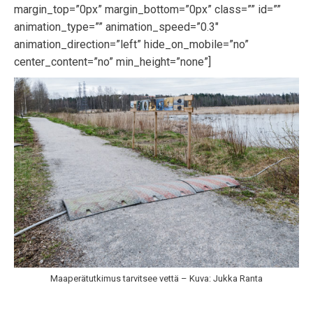
margin_top=”0px” margin_bottom=”0px” class=”” id=””
animation_type=”” animation_speed=”0.3″
animation_direction=”left” hide_on_mobile=”no”
center_content=”no” min_height=”none”]
Maaperätutkimus tarvitsee vettä – Kuva: Jukka Ranta