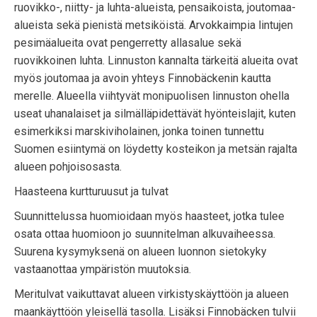
ruovikko-, niitty- ja luhta-alueista, pensaikoista, joutomaa-
alueista sekä pienistä metsiköistä. Arvokkaimpia lintujen
pesimäalueita ovat pengerretty allasalue sekä
ruovikkoinen luhta. Linnuston kannalta tärkeitä alueita ovat
myös joutomaa ja avoin yhteys Finnobäckenin kautta
merelle. Alueella viihtyvät monipuolisen linnuston ohella
useat uhanalaiset ja silmälläpidettävät hyönteislajit, kuten
esimerkiksi marskiviholainen, jonka toinen tunnettu
Suomen esiintymä on löydetty kosteikon ja metsän rajalta
alueen pohjoisosasta.
Haasteena kurtturuusut ja tulvat
Suunnittelussa huomioidaan myös haasteet, jotka tulee
osata ottaa huomioon jo suunnitelman alkuvaiheessa.
Suurena kysymyksenä on alueen luonnon sietokyky
vastaanottaa ympäristön muutoksia.
Meritulvat vaikuttavat alueen virkistyskäyttöön ja alueen
maankäyttöön yleisellä tasolla. Lisäksi Finnobäcken tulvii