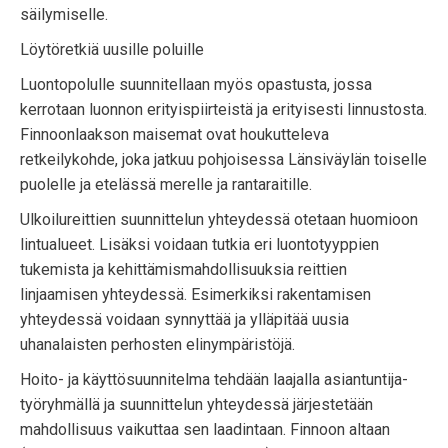
säilymiselle.
Löytöretkiä uusille poluille
Luontopolulle suunnitellaan myös opastusta, jossa
kerrotaan luonnon erityispiirteistä ja erityisesti linnustosta.
Finnoonlaakson maisemat ovat houkutteleva
retkeilykohde, joka jatkuu pohjoisessa Länsiväylän toiselle
puolelle ja etelässä merelle ja rantaraitille.
Ulkoilureittien suunnittelun yhteydessä otetaan huomioon
lintualueet. Lisäksi voidaan tutkia eri luontotyyppien
tukemista ja kehittämismahdollisuuksia reittien
linjaamisen yhteydessä. Esimerkiksi rakentamisen
yhteydessä voidaan synnyttää ja ylläpitää uusia
uhanalaisten perhosten elinympäristöjä.
Hoito- ja käyttösuunnitelma tehdään laajalla asiantuntija-
työryhmällä ja suunnittelun yhteydessä järjestetään
mahdollisuus vaikuttaa sen laadintaan. Finnoon altaan