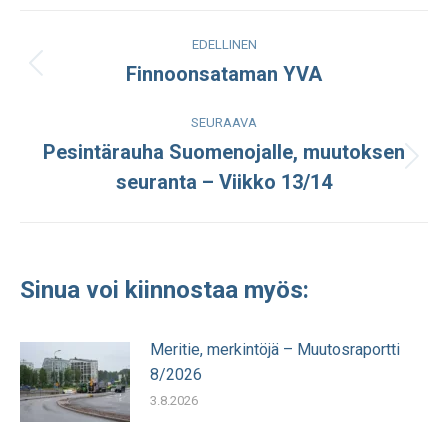
Facebook
LinkedIn
WhatsApp
X
Post
EDELLINEN
navigation
Finnoonsataman YVA
Edellinen
julkaisu:
SEURAAVA
Pesintärauha Suomenojalle, muutoksen
Seuraava
seuranta – Viikko 13/14
julkaisu:
Sinua voi kiinnostaa myös:
Meritie, merkintöjä – Muutosraportti
8/2026
3.8.2026