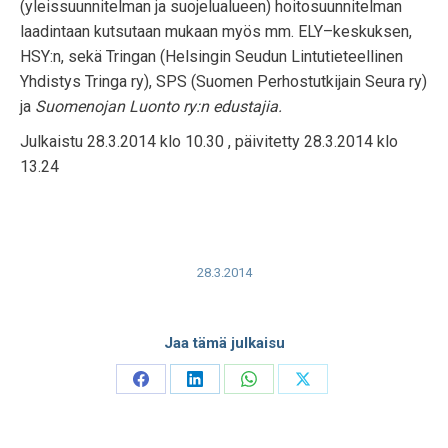
(yleissuunnitelman ja suojelualueen) hoitosuunnitelman
laadintaan kutsutaan mukaan myös mm. ELY–keskuksen,
HSY:n, sekä Tringan (Helsingin Seudun Lintutieteellinen
Yhdistys Tringa ry), SPS (Suomen Perhostutkijain Seura ry)
ja
Suomenojan Luonto ry:n edustajia.
Julkaistu 28.3.2014 klo 10.30 , päivitetty 28.3.2014 klo
13.24
28.3.2014
Jaa tämä julkaisu
Share
Share
Share
Share
on
on
on
on