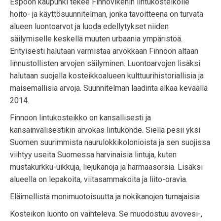
Espoon kaupunki tekee Finnovikenin lintukosteikolle
hoito- ja käyttösuunnitelman, jonka tavoitteena on turvata
alueen luontoarvot ja luoda edellytykset niiden
säilymiselle keskellä muuten urbaania ympäristöä.
Erityisesti halutaan varmistaa arvokkaan Finnoon altaan
linnustollisten arvojen säilyminen. Luontoarvojen lisäksi
halutaan suojella kosteikkoalueen kulttuurihistoriallisia ja
maisemallisia arvoja. Suunnitelman laadinta alkaa keväällä
2014.
Finnoon lintukosteikko on kansallisesti ja
kansainvälisestikin arvokas lintukohde. Siellä pesii yksi
Suomen suurimmista naurulokkikolonioista ja sen suojissa
viihtyy useita Suomessa harvinaisia lintuja, kuten
mustakurkku-uikkuja, liejukanoja ja harmaasorsia. Lisäksi
alueella on lepakoita, viitasammakoita ja liito-oravia.
Eläimellistä monimuotoisuutta ja nokikanojen turnajaisia
Kosteikon luonto on vaihteleva. Se muodostuu avovesi-,