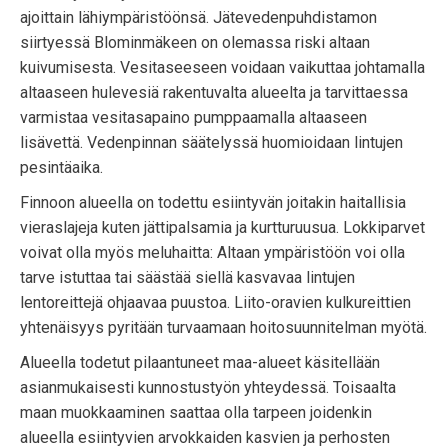
ajoittain lähiympäristöönsä. Jätevedenpuhdistamon
siirtyessä Blominmäkeen on olemassa riski altaan
kuivumisesta. Vesitaseeseen voidaan vaikuttaa johtamalla
altaaseen hulevesiä rakentuvalta alueelta ja tarvittaessa
varmistaa vesitasapaino pumppaamalla altaaseen
lisävettä. Vedenpinnan säätelyssä huomioidaan lintujen
pesintäaika.
Finnoon alueella on todettu esiintyvän joitakin haitallisia
vieraslajeja kuten jättipalsamia ja kurtturuusua. Lokkiparvet
voivat olla myös meluhaitta: Altaan ympäristöön voi olla
tarve istuttaa tai säästää siellä kasvavaa lintujen
lentoreittejä ohjaavaa puustoa. Liito-oravien kulkureittien
yhtenäisyys pyritään turvaamaan hoitosuunnitelman myötä.
Alueella todetut pilaantuneet maa-alueet käsitellään
asianmukaisesti kunnostustyön yhteydessä. Toisaalta
maan muokkaaminen saattaa olla tarpeen joidenkin
alueella esiintyvien arvokkaiden kasvien ja perhosten