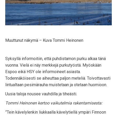
Muuttunut näkymä – Kuva Tommi Heinonen
Syksyllä informoitiin, että puhdistamon purku alkaa tänä
vuonna. Vielä ei näy merkkejä purkutyöstä. Myöskään
Espoo eikä HSY ole informoineet asiasta.
Todennäköisesti se aiheuttaa paljon meteliä. Toivottavasti
lintualtaan pesimärauha muistetaan ja otetaan huomioon.
Uusia taloja nousee vauhdilla ja tiheästi.
Tommi Heinonen kertoo vaikutelmia rakentamisesta:
”Tein kävelylenkin liukkaalla kävelytiellä ympäri Finnoon