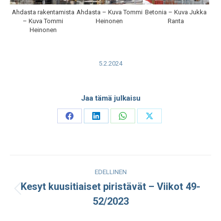
Ahdasta rakentamista
Ahdasta – Kuva Tommi
Betonia – Kuva Jukka
– Kuva Tommi
Heinonen
Ranta
Heinonen
5.2.2024
Jaa tämä julkaisu
Share
Share
Share
Share
on
on
on
on
Facebook
LinkedIn
WhatsApp
X
Post
EDELLINEN
navigation
Kesyt kuusitiaiset piristävät – Viikot 49-
Edellinen
52/2023
julkaisu: