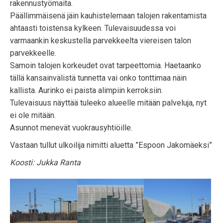
rakennustyömaita.
Päällimmäisenä jäin kauhistelemaan talojen rakentamista
ahtaasti toistensa kylkeen. Tulevaisuudessa voi
varmaankin keskustella parvekkeelta viereisen talon
parvekkeelle.
Samoin talojen korkeudet ovat tarpeettomia. Haetaanko
tällä kansainvälistä tunnetta vai onko tonttimaa näin
kallista. Aurinko ei paista alimpiin kerroksiin.
Tulevaisuus näyttää tuleeko alueelle mitään palveluja, nyt
ei ole mitään.
Asunnot menevät vuokrausyhtiöille.
Vastaan tullut ulkoilija nimitti aluetta ”Espoon Jakomäeksi”
Koosti: Jukka Ranta