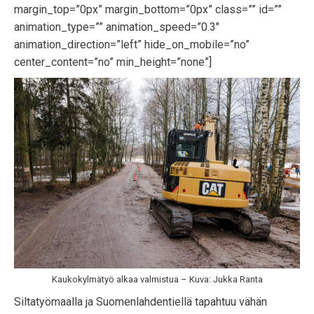
margin_top=”0px” margin_bottom=”0px” class=”” id=””
animation_type=”” animation_speed=”0.3″
animation_direction=”left” hide_on_mobile=”no”
center_content=”no” min_height=”none”]
Kaukokylmätyö alkaa valmistua – Kuva: Jukka Ranta
Siltatyömaalla ja Suomenlahdentiellä tapahtuu vähän