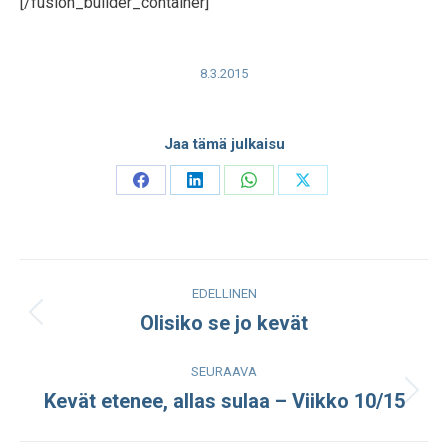
[/fusion_builder_container]
8.3.2015
Jaa tämä julkaisu
Share
Share
Share
Share
on
on
on
on
Facebook
LinkedIn
WhatsApp
X
Post
EDELLINEN
navigation
Olisiko se jo kevät
Edellinen
julkaisu:
SEURAAVA
Kevät etenee, allas sulaa – Viikko 10/15
Seuraava
julkaisu: