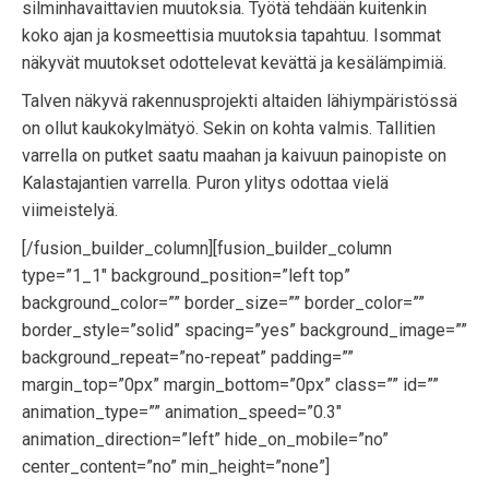
silminhavaittavien muutoksia. Työtä tehdään kuitenkin
koko ajan ja kosmeettisia muutoksia tapahtuu. Isommat
näkyvät muutokset odottelevat kevättä ja kesälämpimiä.
Talven näkyvä rakennusprojekti altaiden lähiympäristössä
on ollut kaukokylmätyö. Sekin on kohta valmis. Tallitien
varrella on putket saatu maahan ja kaivuun painopiste on
Kalastajantien varrella. Puron ylitys odottaa vielä
viimeistelyä.
[/fusion_builder_column][fusion_builder_column
type=”1_1″ background_position=”left top”
background_color=”” border_size=”” border_color=””
border_style=”solid” spacing=”yes” background_image=””
background_repeat=”no-repeat” padding=””
margin_top=”0px” margin_bottom=”0px” class=”” id=””
animation_type=”” animation_speed=”0.3″
animation_direction=”left” hide_on_mobile=”no”
center_content=”no” min_height=”none”]