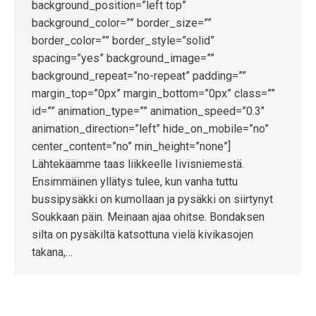
background_position=”left top”
background_color=”” border_size=””
border_color=”” border_style=”solid”
spacing=”yes” background_image=””
background_repeat=”no-repeat” padding=””
margin_top=”0px” margin_bottom=”0px” class=””
id=”” animation_type=”” animation_speed=”0.3″
animation_direction=”left” hide_on_mobile=”no”
center_content=”no” min_height=”none”]
Lähtekäämme taas liikkeelle Iivisniemestä.
Ensimmäinen yllätys tulee, kun vanha tuttu
bussipysäkki on kumollaan ja pysäkki on siirtynyt
Soukkaan päin. Meinaan ajaa ohitse. Bondaksen
silta on pysäkiltä katsottuna vielä kivikasojen
takana,…