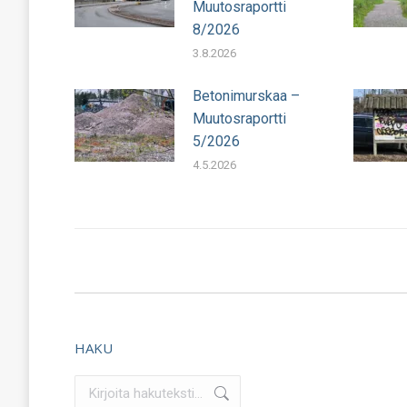
Muutosraportti
8/2026
3.8.2026
Betonimurskaa –
Muutosraportti
5/2026
4.5.2026
HAKU
Search: