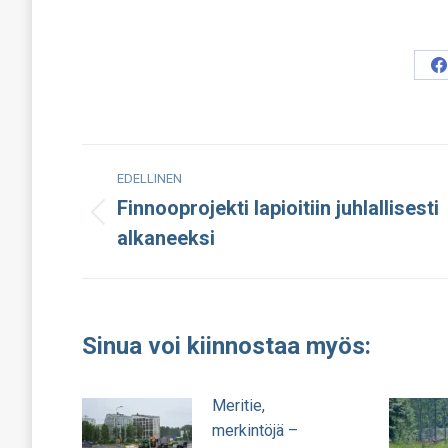
S
o
F
Post
EDELLINEN
navigation
Finnooprojekti lapioitiin juhlallisesti
Edellinen
alkaneeksi
julkaisu:
Sinua voi kiinnostaa myös:
Meritie,
merkintöjä –