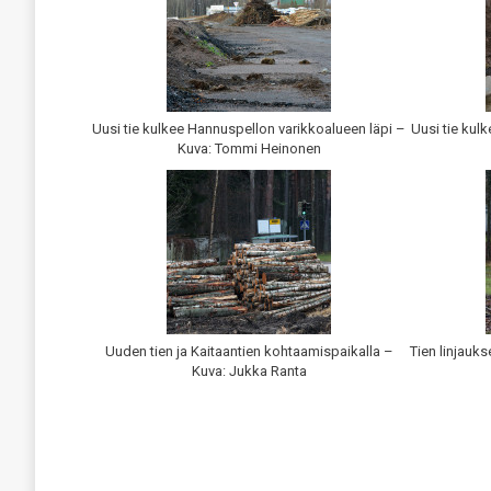
Uusi tie kulkee Hannuspellon varikkoalueen läpi –
Uusi tie kul
Kuva: Tommi Heinonen
Uuden tien ja Kaitaantien kohtaamispaikalla –
Tien linjauk
Kuva: Jukka Ranta