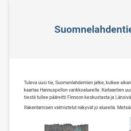
Suomnelahdentie
Tuleva uusi tie, Suomenlahdentien jatke, kulkee aikana
kaartaa Hannuspellon varikkoalueelle. Kaitaantien uus
tiestä tullee pääreitti Finnoon keskustasta ja Länsivä
Rakentamisen valmistelut näkyvät jo alueella. Metsää 