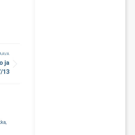
AAVA
o ja
7/13
kka,