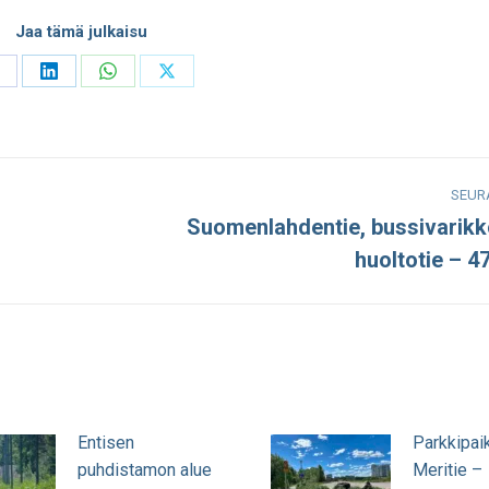
Jaa tämä julkaisu
hare
Share
Share
Share
n
on
on
on
acebook
LinkedIn
WhatsApp
X
SEUR
Suomenlahdentie, bussivarikk
Seuraava
huoltotie – 4
julkaisu:
Entisen
Parkkipai
puhdistamon alue
Meritie –