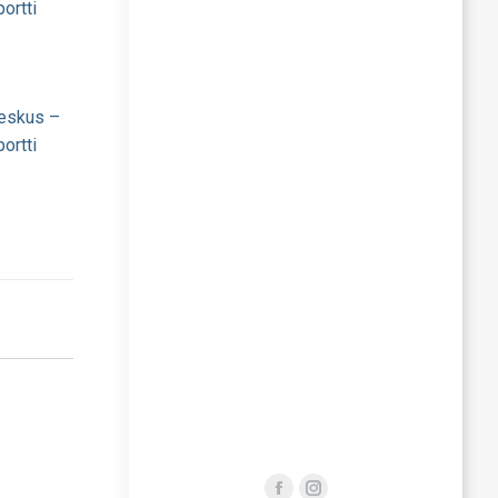
ortti
eskus –
ortti