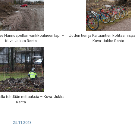
kee Hannuspellon varikkoalueen läpi –
Uuden tien ja Kaitaantien kohtaamispa
Kuva: Jukka Ranta
Kuva: Jukka Ranta
sella tehdään mittauksia – Kuva: Jukka
Ranta
25.11.2013