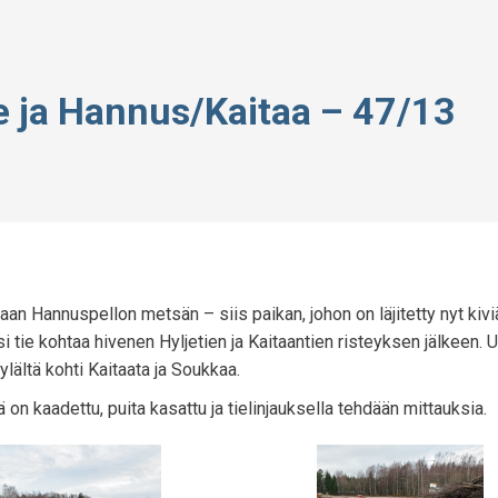
 ja Hannus/Kaitaa – 47/13
an Hannuspellon metsän – siis paikan, johon on läjitetty nyt kiviä
i tie kohtaa hivenen Hyljetien ja Kaitaantien risteyksen jälkeen.
ylältä kohti Kaitaata ja Soukkaa.
on kaadettu, puita kasattu ja tielinjauksella tehdään mittauksia.