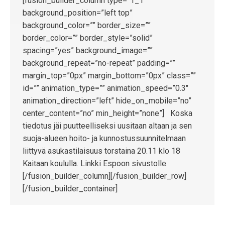
[fusion_builder_column type=”1_1″
background_position=”left top”
background_color=”” border_size=””
border_color=”” border_style=”solid”
spacing=”yes” background_image=””
background_repeat=”no-repeat” padding=””
margin_top=”0px” margin_bottom=”0px” class=””
id=”” animation_type=”” animation_speed=”0.3″
animation_direction=”left” hide_on_mobile=”no”
center_content=”no” min_height=”none”] Koska
tiedotus jäi puutteelliseksi uusitaan altaan ja sen
suoja-alueen hoito- ja kunnostussuunnitelmaan
liittyvä asukastilaisuus torstaina 20.11 klo 18
Kaitaan koululla. Linkki Espoon sivustolle.
[/fusion_builder_column][/fusion_builder_row]
[/fusion_builder_container]