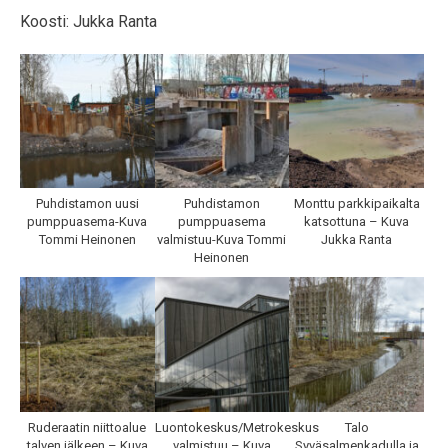
Koosti: Jukka Ranta
Puhdistamon uusi
Puhdistamon
Monttu parkkipaikalta
pumppuasema-Kuva
pumppuasema
katsottuna – Kuva
Tommi Heinonen
valmistuu-Kuva Tommi
Jukka Ranta
Heinonen
Ruderaatin niittoalue
Luontokeskus/Metrokeskus
Talo
talven jälkeen – Kuva
valmistuu – Kuva
Syväsalmenkadulla ja