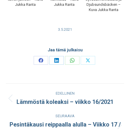
Jukka Ranta
Jukka Ranta
Djubsundsbäcken –
Kuva Jukka Ranta
3.5.2021
Jaa tämä julkaisu
Share
Share
Share
Share
on
on
on
on
Facebook
LinkedIn
WhatsApp
X
Post
EDELLINEN
navigation
Lämmöstä koleaksi – viikko 16/2021
Edellinen
julkaisu:
SEURAAVA
Pesintäkausi reippaalla alulla – Viikko 17 /
Seuraava