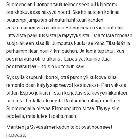
Suomenojan Luonnon taulutelineeseen oli kirjoitettu
otsikkokuvassa näkyvä nootti. Skeittilautojen kolinaa
suurempi jumputus aiheutui huhtikuun kahden
ensimmäisen viikon aikana Bloominmäen viemäritöihin
liittyvistä paalutuksista ja räjäytyksistä. Osa töistä tehdään
suoja-alueen sisällä. Jumputus kuului selvänä Tiistilään ja
parhaimmillaan noin 4 km päähän. Ja tämä tapahtui, kun
pesimärauha oli jo alkanut. Lupasivat kunnioittaa
pesimärauhaa – toisin kuitenkin kävi.
Syksyllä kaupunki kertoi, että puron yli kulkeva silta
remontoidaan hälytysajoneuvot kestäväksi- Pari viikkoa
sitten Espoo julkaisi listan korjattavista kevyenliikenteen
silloista. Listalla oli useita Rantaraitin siltoja, mutta ei
Suomenojalla olevaa Finnoonpuron siltaa. Täytyy siis
odotella, mitä tulee tapahtumaan.
Meritien ja Syväsalmenkadun talot ovat nousseet
nopeasti.