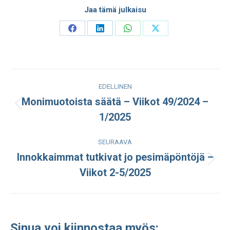
Jaa tämä julkaisu
Share
Share
Share
Share
on
on
on
on
Facebook
LinkedIn
WhatsApp
X
Post
EDELLINEN
navigation
Monimuotoista säätä – Viikot 49/2024 –
Edellinen
1/2025
julkaisu:
SEURAAVA
Innokkaimmat tutkivat jo pesimäpöntöjä –
Seuraava
Viikot 2-5/2025
julkaisu:
Sinua voi kiinnostaa myös: