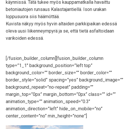
käynnissä. Tätä tukee myös kauppamatkalla havaittu
betoniautojen runsaus Kalastajantiellä. Ison urakan
loppusuora siis häämöttää.
Kuvista näkyy myös hyvin altaiden parkkipaikan edessä
oleva uusi liikenneympyrä ja se, että tietä asfaltoidaan
varikoiden edessä.
[/fusion_builder_column][fusion_builder_column
type=”1_1″ background_position=”left top”
background_color=”” border_size=”” border_color=””
border_style=”solid” spacing=”yes” background_image=””
background_repeat=”no-repeat” padding=””
margin_top=”0px” margin_bottom=”0px” class=”” id=””
animation_type=”” animation_speed=”0.3″
animation_direction=”left” hide_on_mobile=”no”
center_content=”no” min_height=”none”]