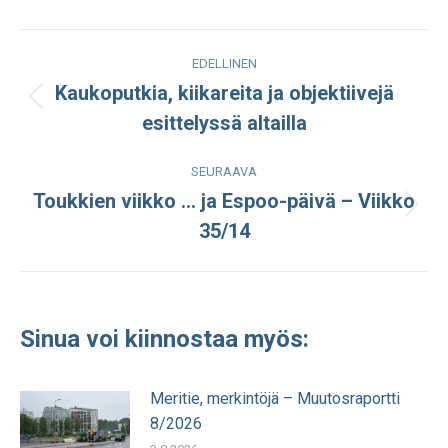
Facebook
LinkedIn
WhatsApp
X
Post
EDELLINEN
navigation
Kaukoputkia, kiikareita ja objektiivejä
Edellinen
esittelyssä altailla
julkaisu:
SEURAAVA
Toukkien viikko … ja Espoo-päivä – Viikko
Seuraava
35/14
julkaisu:
Sinua voi kiinnostaa myös:
Meritie, merkintöjä – Muutosraportti
8/2026