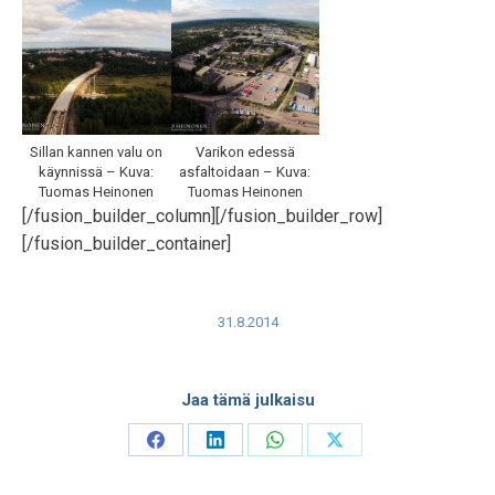
Sillan kannen valu on
Varikon edessä
käynnissä – Kuva:
asfaltoidaan – Kuva:
Tuomas Heinonen
Tuomas Heinonen
[/fusion_builder_column][/fusion_builder_row]
[/fusion_builder_container]
31.8.2014
Jaa tämä julkaisu
Share
Share
Share
Share
on
on
on
on