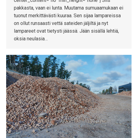
center_content=”no” min_height=”none”] Siis
pakkasta, vaan ei lunta. Muutama sumuaamukaan ei
tuonut merkittävästi kuuraa. Sen sijaa lampareissa
on ollut runsaasti vettä sateiden jäljiltä ja nyt
lampareet ovat tietysti jäässä. Jään sisällä lehtiä,
oksia neulasia…