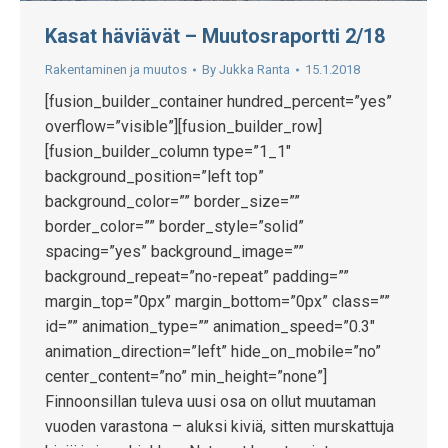
Kasat häviävät – Muutosraportti 2/18
Rakentaminen ja muutos
By
Jukka Ranta
15.1.2018
[fusion_builder_container hundred_percent=”yes”
overflow=”visible”][fusion_builder_row]
[fusion_builder_column type=”1_1″
background_position=”left top”
background_color=”” border_size=””
border_color=”” border_style=”solid”
spacing=”yes” background_image=””
background_repeat=”no-repeat” padding=””
margin_top=”0px” margin_bottom=”0px” class=””
id=”” animation_type=”” animation_speed=”0.3″
animation_direction=”left” hide_on_mobile=”no”
center_content=”no” min_height=”none”]
Finnoonsillan tuleva uusi osa on ollut muutaman
vuoden varastona – aluksi kiviä, sitten murskattuja