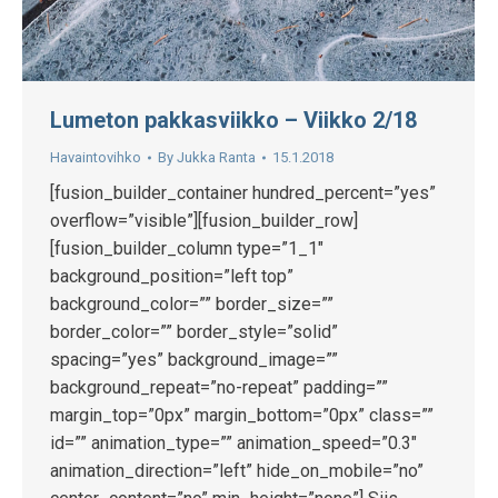
Lumeton pakkasviikko – Viikko 2/18
Havaintovihko
By
Jukka Ranta
15.1.2018
[fusion_builder_container hundred_percent=”yes”
overflow=”visible”][fusion_builder_row]
[fusion_builder_column type=”1_1″
background_position=”left top”
background_color=”” border_size=””
border_color=”” border_style=”solid”
spacing=”yes” background_image=””
background_repeat=”no-repeat” padding=””
margin_top=”0px” margin_bottom=”0px” class=””
id=”” animation_type=”” animation_speed=”0.3″
animation_direction=”left” hide_on_mobile=”no”