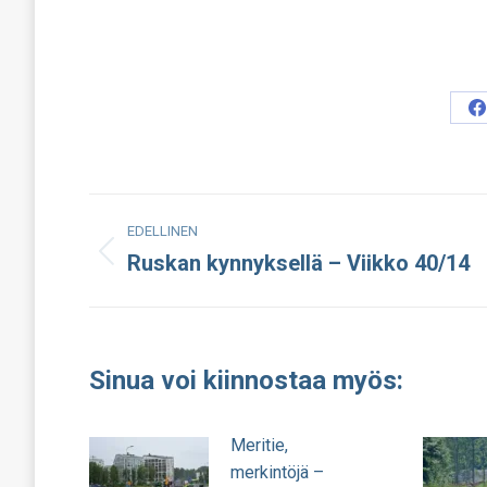
S
o
F
Post
EDELLINEN
navigation
Ruskan kynnyksellä – Viikko 40/14
Edellinen
julkaisu:
Sinua voi kiinnostaa myös:
Meritie,
merkintöjä –