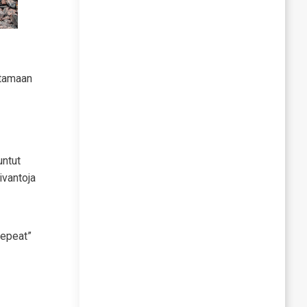
htamaan
untut
ivantoja
repeat”