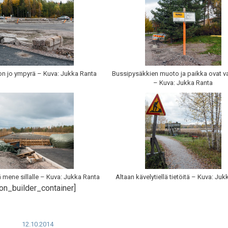
n jo ympyrä – Kuva: Jukka Ranta
Bussipysäkkien muoto ja paikka ovat va
– Kuva: Jukka Ranta
lä mene sillalle – Kuva: Jukka Ranta
Altaan kävelytiellä tietöitä – Kuva: Ju
on_builder_container]
12.10.2014