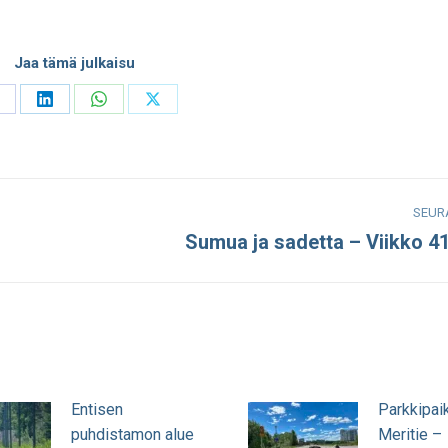
Jaa tämä julkaisu
hare
Share
Share
Share
n
on
on
on
acebook
LinkedIn
WhatsApp
X
SEUR
Sumua ja sadetta – Viikko 4
Seuraava
julkaisu:
Entisen
Parkkipai
puhdistamon alue
Meritie –