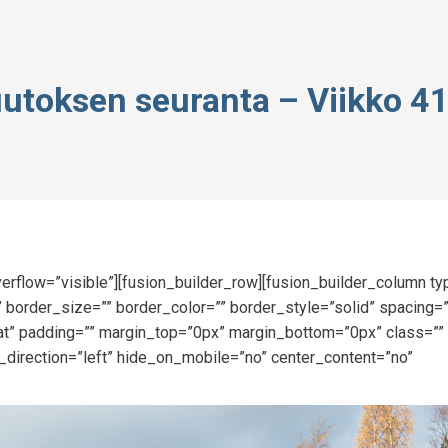
uutoksen seuranta – Viikko 4
erflow=”visible”][fusion_builder_row][fusion_builder_column t
 border_size=”” border_color=”” border_style=”solid” spacing=
” padding=”” margin_top=”0px” margin_bottom=”0px” class=”” 
_direction=”left” hide_on_mobile=”no” center_content=”no”