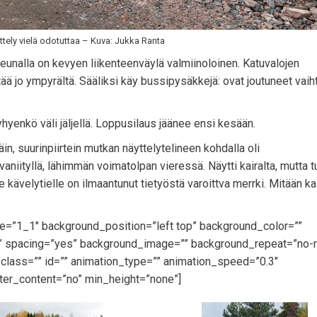
kättely vielä odotuttaa – Kuva: Jukka Ranta
reunalla on kevyen liikenteenväylä valmiinoloinen. Katuvalojen
ää jo ympyrältä. Sääliksi käy bussipysäkkejä: ovat joutuneet vai
 lyhyenkö väli jäljellä. Loppusilaus jäänee ensi kesään.
n, suurinpiirtein mutkan näyttelytelineen kohdalla oli
niityllä, lähimmän voimatolpan vieressä. Näytti kairalta, mutta t
 kävelytielle on ilmaantunut tietyöstä varoittva merrki. Mitään ka
pe=”1_1″ background_position=”left top” background_color=””
id” spacing=”yes” background_image=”” background_repeat=”no-
lass=”” id=”” animation_type=”” animation_speed=”0.3″
ter_content=”no” min_height=”none”]