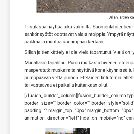
Sillan ja tien 
Tiistilässä näyttää aika valmiilta. Suomenlahdentien 
sähkönsyötöt odottavat valaisintolppia. Ympyrä näytt
paikkaa ja muotoa useampaan kertaan.
Sillan ja tien kättely ei ole vielä tapahtunut. Vielä on
Muuallakin tapahtuu. Puron mutkasta hivenen eteenpäi
maaperätutkimuskairalta näyttävä kone käynnissä tulva
pumppaavan vettä puroon. Eteläisen lintutornin lähelle
tai vastaavaa ei paikalla kuitenkaan ollut.
[/fusion_builder_column][fusion_builder_column ty
border_size=”” border_color=”” border_style=”sol
padding=”” margin_top=”0px” margin_bottom=”0px” c
animation_direction=”left” hide_on_mobile=”no” cen