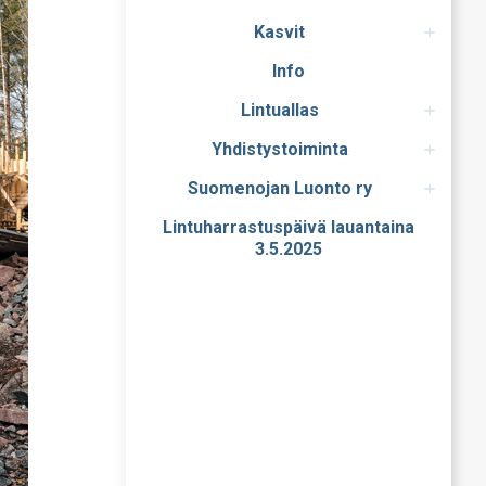
Kasvit
Info
Lintuallas
Yhdistystoiminta
Suomenojan Luonto ry
Lintuharrastuspäivä lauantaina
3.5.2025