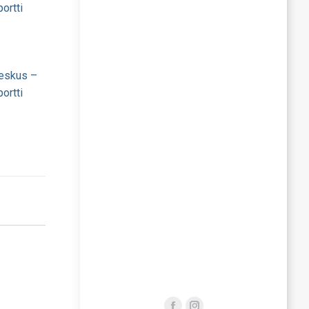
ortti
eskus –
ortti