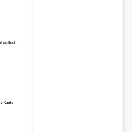
ihdelleet
kka Ranta