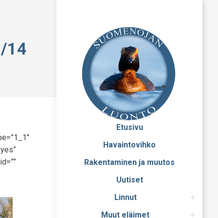
1/14
Etusivu
ype=”1_1″
Havaintovihko
”yes”
id=””
Rakentaminen ja muutos
Uutiset
Linnut
Muut eläimet