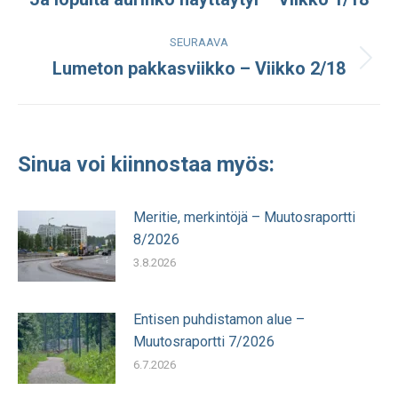
julkaisu:
SEURAAVA
Lumeton pakkasviikko – Viikko 2/18
Seuraava
julkaisu:
Sinua voi kiinnostaa myös:
Meritie, merkintöjä – Muutosraportti
8/2026
3.8.2026
Entisen puhdistamon alue –
Muutosraportti 7/2026
6.7.2026