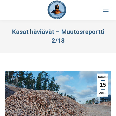
Kasat häviävät – Muutosraportti
2/18
tammi
15
2018