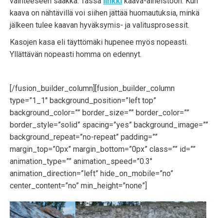
vaihteeseen saakka. Tässä
linkki
kaava-aineistoon. Kun
kaava on nähtävillä voi siihen jättää huomautuksia, minkä
jälkeen tulee kaavan hyväksymis- ja valitusprosessit.
Kasojen kasa eli täyttömäki hupenee myös nopeasti.
Yllättävän nopeasti homma on edennyt.
[/fusion_builder_column][fusion_builder_column
type=”1_1″ background_position=”left top”
background_color=”” border_size=”” border_color=””
border_style=”solid” spacing=”yes” background_image=””
background_repeat=”no-repeat” padding=””
margin_top=”0px” margin_bottom=”0px” class=”” id=””
animation_type=”” animation_speed=”0.3″
animation_direction=”left” hide_on_mobile=”no”
center_content=”no” min_height=”none”]