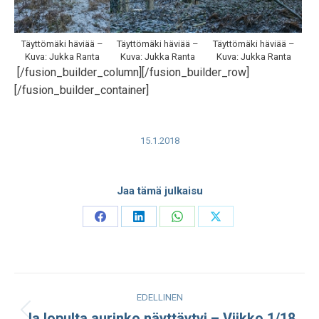
Täyttömäki häviää –
Täyttömäki häviää –
Täyttömäki häviää –
Kuva: Jukka Ranta
Kuva: Jukka Ranta
Kuva: Jukka Ranta
[/fusion_builder_column][/fusion_builder_row]
[/fusion_builder_container]
15.1.2018
Jaa tämä julkaisu
Share
Share
Share
Share
on
on
on
on
Facebook
LinkedIn
WhatsApp
X
Post
EDELLINEN
navigation
Ja lopulta aurinko näyttäytyi – Viikko 1/18
Edellinen