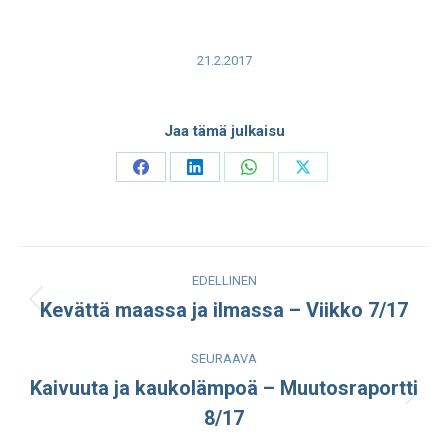
21.2.2017
Jaa tämä julkaisu
Share
Share
Share
Share
on
on
on
on
Facebook
LinkedIn
WhatsApp
X
Post
EDELLINEN
navigation
Kevättä maassa ja ilmassa – Viikko 7/17
Edellinen
julkaisu:
SEURAAVA
Kaivuuta ja kaukolämpoä – Muutosraportti
Seuraava
8/17
julkaisu: