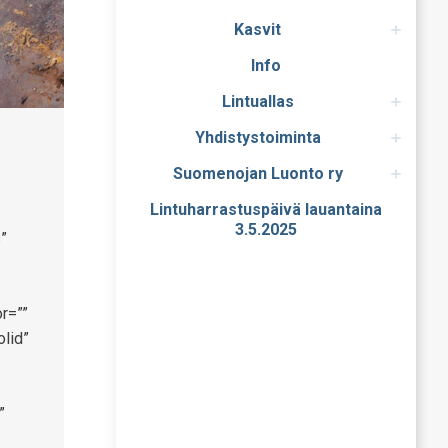
Kasvit
Info
Lintuallas
Yhdistystoiminta
Suomenojan Luonto ry
Lintuharrastuspäivä lauantaina
3.5.2025
”
r=””
olid”
”