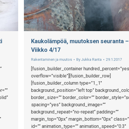
Kaukolämpöä, muutoksen seuranta –
i
Viikko 4/17
Rakentaminen ja muutos
By
Jukka Ranta
29.1.2017
[fusion_builder_container hundred_percent=”yes
”
overflow=”visible”][fusion_builder_row]
[fusion_builder_column type=”1_1″
background_position=”left top” background_colo
r=””
border_size=”” border_color=”” border_style=”s
lid”
spacing=”yes” background_image=””
background_repeat=”no-repeat” padding=””
margin_top=”0px” margin_bottom=”0px” class=”
”
id=”” animation_type=”” animation_speed=”0.3″