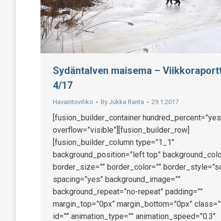
Sydäntalven maisema – Viikkoraportt
4/17
Havaintovihko
By
Jukka Ranta
29.1.2017
[fusion_builder_container hundred_percent=”yes
overflow=”visible”][fusion_builder_row]
[fusion_builder_column type=”1_1″
background_position=”left top” background_colo
border_size=”” border_color=”” border_style=”so
spacing=”yes” background_image=””
background_repeat=”no-repeat” padding=””
margin_top=”0px” margin_bottom=”0px” class=”
id=”” animation_type=”” animation_speed=”0.3″