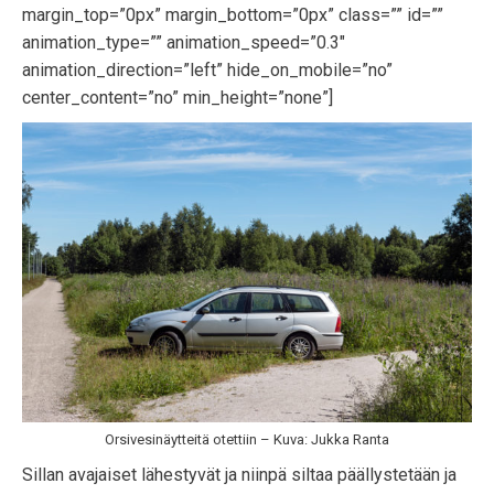
margin_top=”0px” margin_bottom=”0px” class=”” id=””
animation_type=”” animation_speed=”0.3″
animation_direction=”left” hide_on_mobile=”no”
center_content=”no” min_height=”none”]
Orsivesinäytteitä otettiin – Kuva: Jukka Ranta
Sillan avajaiset lähestyvät ja niinpä siltaa päällystetään ja