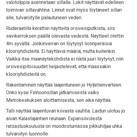
valotolppia asennetaan sillalle. Lokit näyttävät edelleen
toimivan siltavahtina. Linnut ovat myös löytäneet sillan
alle, tulvaniitylle palautuneen veden.
Ruderaatilla kerättiin näytteitä orsivesiputkista, siis
savikerroksen päällä olevasta vedestä. Näytteet otettin
4m syvältä. Jonkinverran on löytynyt liotinperäisiä
klooriyhdisteitä. Ei häyttäviä määriä, mutta kuitenkin.
Vaikka itse maanäytekohdista ei näitä juuri löytynyt, niin
orsivesipitoisuudet heijastelevat, että maassakin
klooriyhdisteitä on.
Rakentaminen näyttää laajentuneen jo Hyljetienvarteen.
Onko kyse Finnoonsillan jatkamisesta vaiko
Metrokeskuksen aloittamisesta, sen aika näyttää.
Talli näyttää laajentuvan kiivasta vauhtia. Laidun ulotuu jo
aivan Kalastajantien reunaan. Expansiivisestä
ratsastuskoulusta on muodostumassa pikkuhiljaa uhka
tulvaniityn luonnolle.