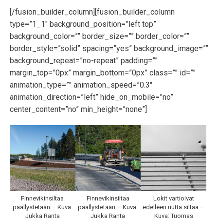
[/fusion_builder_column][fusion_builder_column
type=”1_1″ background_position=”left top”
background_color=”” border_size=”” border_color=””
border_style=”solid” spacing=”yes” background_image=””
background_repeat=”no-repeat” padding=””
margin_top=”0px” margin_bottom=”0px” class=”” id=””
animation_type=”” animation_speed=”0.3″
animation_direction=”left” hide_on_mobile=”no”
center_content=”no” min_height=”none”]
Finnevikinsiltaa
Finnevikinsiltaa
Lokit vartioivat
päällystetään – Kuva:
päällystetään – Kuva:
edelleen uutta siltaa –
Jukka Ranta
Jukka Ranta
Kuva: Tuomas