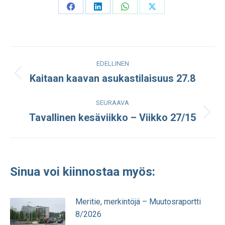
Share
Share
Share
Share
on
on
on
on
Facebook
LinkedIn
WhatsApp
X
Post
EDELLINEN
navigation
Kaitaan kaavan asukastilaisuus 27.8
Edellinen
julkaisu:
SEURAAVA
Tavallinen kesäviikko – Viikko 27/15
Seuraava
julkaisu:
Sinua voi kiinnostaa myös:
Meritie, merkintöjä – Muutosraportti
8/2026