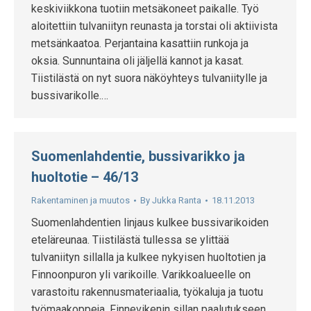
keskiviikkona tuotiin metsäkoneet paikalle. Työ
aloitettiin tulvaniityn reunasta ja torstai oli aktiivista
metsänkaatoa. Perjantaina kasattiin runkoja ja
oksia. Sunnuntaina oli jäljellä kannot ja kasat.
Tiistilästä on nyt suora näköyhteys tulvaniitylle ja
bussivarikolle.…
Suomenlahdentie, bussivarikko ja
huoltotie – 46/13
Rakentaminen ja muutos
By
Jukka Ranta
18.11.2013
Suomenlahdentien linjaus kulkee bussivarikoiden
eteläreunaa. Tiistilästä tullessa se ylittää
tulvaniityn sillalla ja kulkee nykyisen huoltotien ja
Finnoonpuron yli varikoille. Varikkoalueelle on
varastoitu rakennusmateriaalia, työkaluja ja tuotu
työmaakoppeja. Finnevikenin sillan paalutukseen