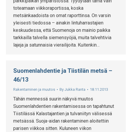
parkkipaikan ympäristössä. Tyydytään tämä vain
toteamaan viikkoraportissa, koska
metsänkaadoista on omat raporttinsa. On varsin
yleisesti tiedossa – ainakin lintuharrastajien
keskuudessa, että Suomenoja on mainio paikka
tarkkailla talvella siemensyöjiä, muita talvehtivia
lajeja ja satunnaisia vierailijoita. Kuitenkin…
Suomenlahdentie ja Tiistilän metsä –
46/13
Rakentaminen ja muutos
By
Jukka Ranta
18.11.2013
Tähän mennessä suurin näkyvä muutos
Suomenlahdentien rakentamisessa on tapahtunut
Tiistilässä Kalastajantien ja tulvaniityn välisessä
metsässä. Suoja-aidan rakentaminen aloitettiin
parisen viikkoa sitten. Kuluneen viikon