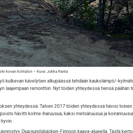
oki kovan kohtalon – Kuva: Jukka Ranta
 yli kulkevan kävelytien alkupäässä tehdään kaukolämpö/-kylmätö
yyn laajempaan remonttiin. Nyt töiden yhteydessä tiensä päähän tu
ksen yhteydessä. Talven 2017 töiden yhteydessä hävisi toinen
oisto hävitti kolme iharuusua, kaksi metsäruusua ja koiranruusu
 hyvin.
us käynnistyy Djupsundsbäcken-Finnoon kaava-alueella. Tästä ker