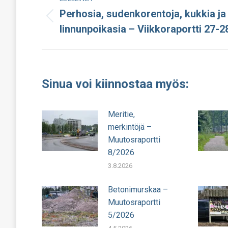
navigation
Perhosia, sudenkorentoja, kukkia ja
Edellinen
linnunpoikasia – Viikkoraportti 27-2
julkaisu:
Sinua voi kiinnostaa myös:
Meritie,
merkintöjä –
Muutosraportti
8/2026
3.8.2026
Betonimurskaa –
Muutosraportti
5/2026