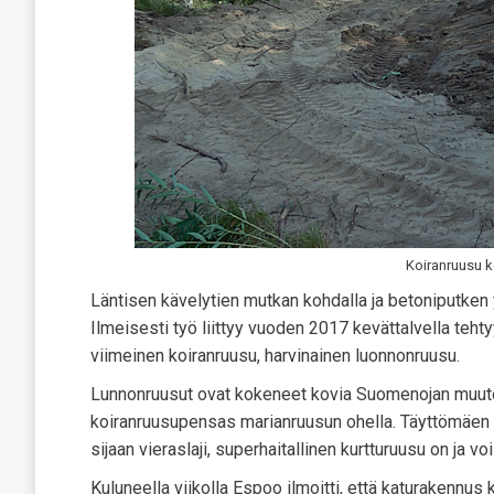
Koiranruusu k
Läntisen kävelytien mutkan kohdalla ja betoniputken
Ilmeisesti työ liittyy vuoden 2017 kevättalvella teht
viimeinen koiranruusu, harvinainen luonnonruusu.
Lunnonruusut ovat kokeneet kovia Suomenojan muuto
koiranruusupensas marianruusun ohella. Täyttömäen p
sijaan vieraslaji, superhaitallinen kurtturuusu on ja voi
Kuluneella viikolla Espoo ilmoitti, että katurakenn