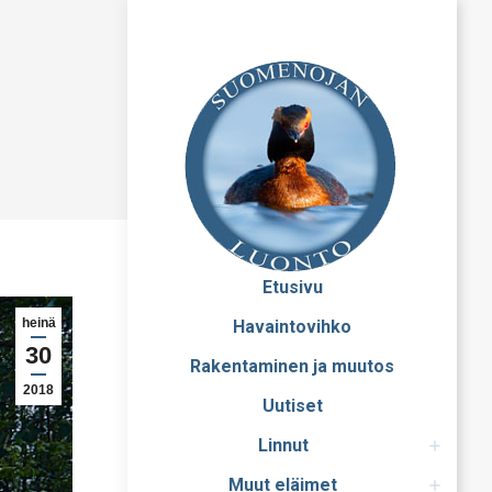
Etusivu
heinä
Havaintovihko
30
Rakentaminen ja muutos
2018
Uutiset
Linnut
Muut eläimet