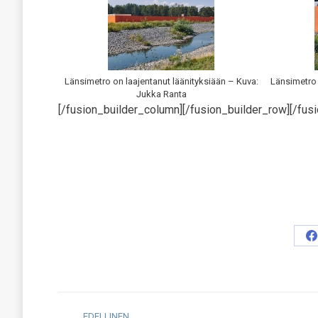
Länsimetro on laajentanut läänityksiään – Kuva:
Länsimetro 
Jukka Ranta
[/fusion_builder_column][/fusion_builder_row][/fusi
S
o
F
Post
EDELLINEN