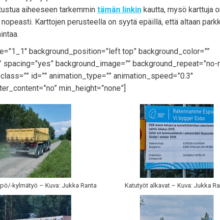
tutustua aiheeseen tarkemmin
tämän linkin
kautta, mysö karttuja 
opeasti. Karttojen perusteella on syytä epäillä, että altaan parkk
intaa.
pe=”1_1″ background_position=”left top” background_color=””
id” spacing=”yes” background_image=”” background_repeat=”no-
lass=”” id=”” animation_type=”” animation_speed=”0.3″
ter_content=”no” min_height=”none”]
ö/-kylmätyö – Kuva: Jukka Ranta
Katutyöt alkavat – Kuva: Jukka R