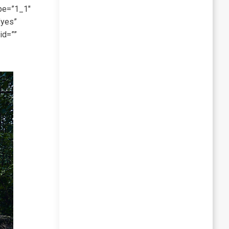
ype=”1_1″
”yes”
id=””