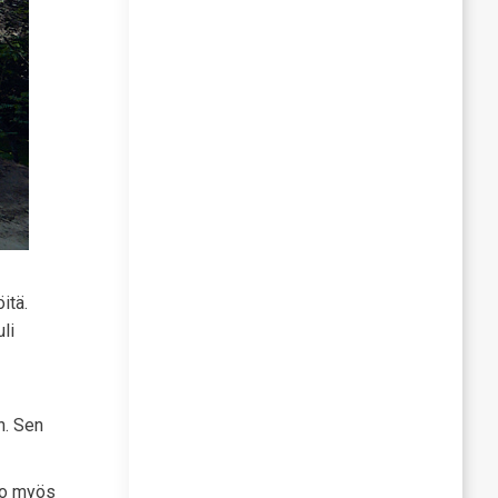
itä.
li
n. Sen
too myös