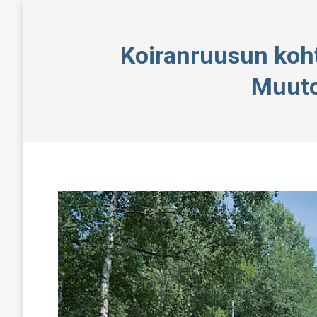
Koiranruusun koht
Muuto