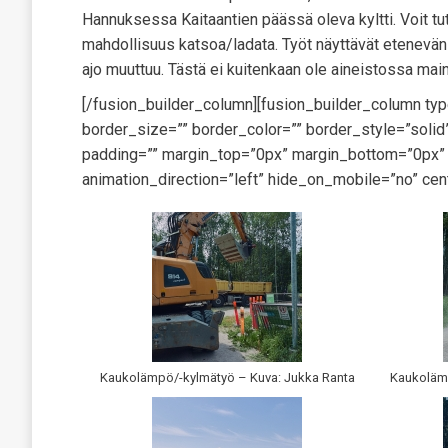
Hannuksessa Kaitaantien päässä oleva kyltti. Voit 
mahdollisuus katsoa/ladata. Työt näyttävät etenevän n
ajo muuttuu. Tästä ei kuitenkaan ole aineistossa main
[/fusion_builder_column][fusion_builder_column ty
border_size=”” border_color=”” border_style=”sol
padding=”” margin_top=”0px” margin_bottom=”0px” c
animation_direction=”left” hide_on_mobile=”no” cen
Kaukolämpö/-kylmätyö – Kuva: Jukka Ranta
Kaukolämp