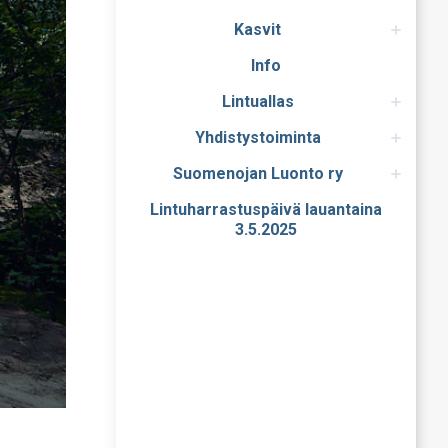
Kasvit
Info
Lintuallas
Yhdistystoiminta
Suomenojan Luonto ry
Lintuharrastuspäivä lauantaina
3.5.2025