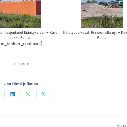
on laajentanut läänityksiään – Kuva:
Katutyöt alkavat, Finnoonsilta nyt – Ku
Jukka Ranta
Ranta
on_builder_container]
30.7.2018
Jaa tämä julkaisu
hare
Share
Share
Share
n
on
on
on
acebook
LinkedIn
WhatsApp
X
SEUR