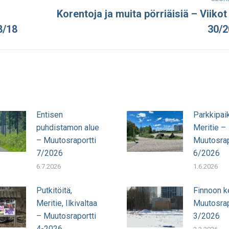
Korentoja ja muita pörriäisiä – Viikot
Seuraava
8/18
30/2
julkaisu:
Entisen
Parkkipai
puhdistamon alue
Meritie –
– Muutosraportti
Muutosrap
7/2026
6/2026
6.7.2026
1.6.2026
Putkitöitä,
Finnoon k
Meritie, Ilkivaltaa
Muutosrap
– Muutosraportti
3/2026
4-2026