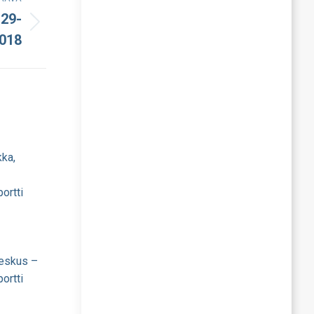
 29-
018
kka,
ortti
eskus –
ortti