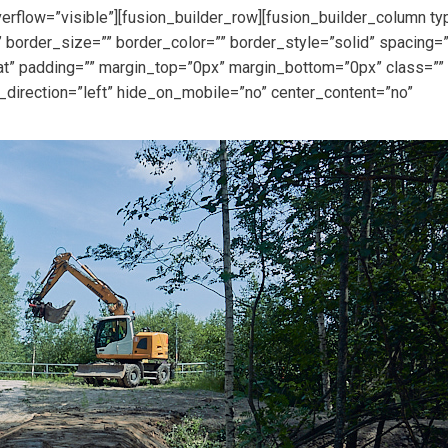
erflow=”visible”][fusion_builder_row][fusion_builder_column t
 border_size=”” border_color=”” border_style=”solid” spacing=
” padding=”” margin_top=”0px” margin_bottom=”0px” class=”” 
_direction=”left” hide_on_mobile=”no” center_content=”no”