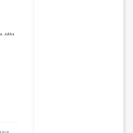
va: Jukka
AAVA