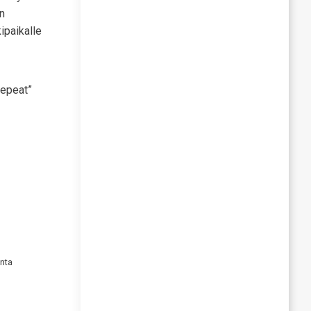
on
ipaikalle
repeat”
anta