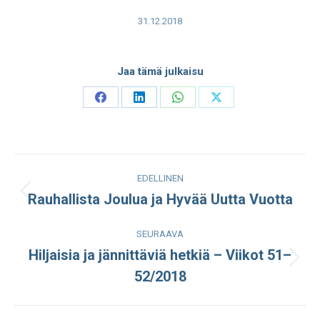
31.12.2018
Jaa tämä julkaisu
Share
Share
Share
Share
on
on
on
on
Facebook
LinkedIn
WhatsApp
X
Post
EDELLINEN
navigation
Rauhallista Joulua ja Hyvää Uutta Vuotta
Edellinen
julkaisu:
SEURAAVA
Hiljaisia ja jännittäviä hetkiä – Viikot 51–
Seuraava
52/2018
julkaisu: