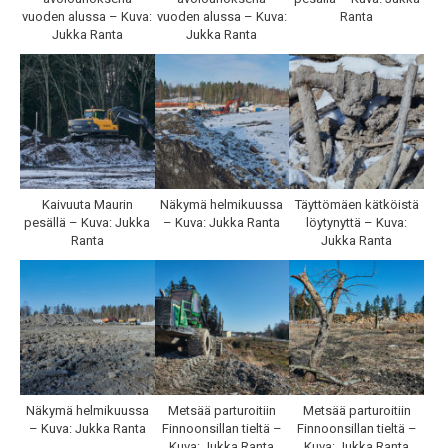
vuoden alussa – Kuva:
vuoden alussa – Kuva:
Ranta
Jukka Ranta
Jukka Ranta
Kaivuuta Maurin
Näkymä helmikuussa
Täyttömäen kätköistä
pesällä – Kuva: Jukka
– Kuva: Jukka Ranta
löytynyttä – Kuva:
Ranta
Jukka Ranta
Näkymä helmikuussa
Metsää parturoitiin
Metsää parturoitiin
– Kuva: Jukka Ranta
Finnoonsillan tieltä –
Finnoonsillan tieltä –
Kuva: Jukka Ranta
Kuva: Jukka Ranta