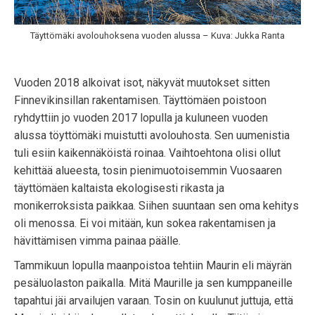
Täyttömäki avolouhoksena vuoden alussa – Kuva: Jukka Ranta
Vuoden 2018 alkoivat isot, näkyvät muutokset sitten
Finnevikinsillan rakentamisen. Täyttömäen poistoon
ryhdyttiin jo vuoden 2017 lopulla ja kuluneen vuoden
alussa töyttömäki muistutti avolouhosta. Sen uumenistia
tuli esiin kaikennäköistä roinaa. Vaihtoehtona olisi ollut
kehittää alueesta, tosin pienimuotoisemmin Vuosaaren
täyttömäen kaltaista ekologisesti rikasta ja
monikerroksista paikkaa. Siihen suuntaan sen oma kehitys
oli menossa. Ei voi mitään, kun sokea rakentamisen ja
hävittämisen vimma painaa päälle.
Tammikuun lopulla maanpoistoa tehtiin Maurin eli mäyrän
pesäluolaston paikalla. Mitä Maurille ja sen kumppaneille
tapahtui jäi arvailujen varaan. Tosin on kuulunut juttuja, että