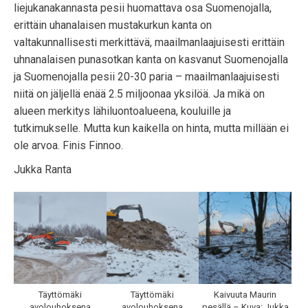
liejukanakannasta pesii huomattava osa Suomenojalla,
erittäin uhanalaisen mustakurkun kanta on
valtakunnallisesti merkittävä, maailmanlaajuisesti erittäin
uhnanalaisen punasotkan kanta on kasvanut Suomenojalla
ja Suomenojalla pesii 20-30 paria – maailmanlaajuisesti
niitä on jäljellä enää 2.5 miljoonaa yksilöä. Ja mikä on
alueen merkitys lähiluontoalueena, kouluille ja
tutkimukselle. Mutta kun kaikella on hinta, mutta millään ei
ole arvoa. Finis Finnoo.
Jukka Ranta
Täyttömäki
Täyttömäki
Kaivuuta Maurin
avolouhoksena
avolouhoksena
pesällä – Kuva: Jukka