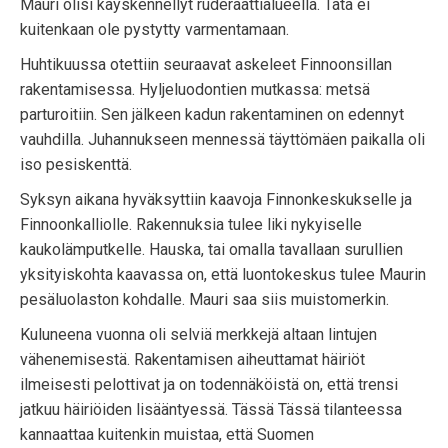
Mauri olisi käyskennellyt ruderaattialueella. Tätä ei
kuitenkaan ole pystytty varmentamaan.
Huhtikuussa otettiin seuraavat askeleet Finnoonsillan
rakentamisessa. Hyljeluodontien mutkassa: metsä
parturoitiin. Sen jälkeen kadun rakentaminen on edennyt
vauhdilla. Juhannukseen mennessä täyttömäen paikalla oli
iso pesiskenttä.
Syksyn aikana hyväksyttiin kaavoja Finnonkeskukselle ja
Finnoonkalliolle. Rakennuksia tulee liki nykyiselle
kaukolämputkelle. Hauska, tai omalla tavallaan surullien
yksityiskohta kaavassa on, että luontokeskus tulee Maurin
pesäluolaston kohdalle. Mauri saa siis muistomerkin.
Kuluneena vuonna oli selviä merkkejä altaan lintujen
vähenemisestä. Rakentamisen aiheuttamat häiriöt
ilmeisesti pelottivat ja on todennäköistä on, että trensi
jatkuu häiriöiden lisääntyessä. Tässä Tässä tilanteessa
kannaattaa kuitenkin muistaa, että Suomen