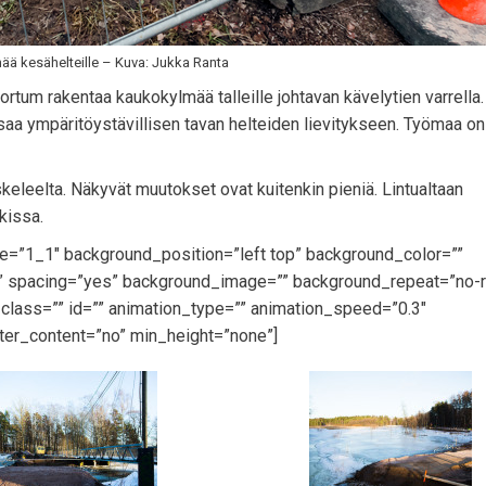
ä kesähelteille – Kuva: Jukka Ranta
tum rakentaa kaukokylmää talleille johtavan kävelytien varrella.
 saa ympäritöystävillisen tavan helteiden lievitykseen. Työmaa on
keleelta. Näkyvät muutokset ovat kuitenkin pieniä. Lintualtaan
rkissa.
pe=”1_1″ background_position=”left top” background_color=””
id” spacing=”yes” background_image=”” background_repeat=”no-
lass=”” id=”” animation_type=”” animation_speed=”0.3″
ter_content=”no” min_height=”none”]