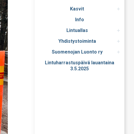
Kasvit
Info
Lintuallas
Yhdistystoiminta
Suomenojan Luonto ry
Lintuharrastuspäivä lauantaina
3.5.2025