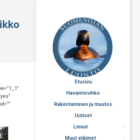
ikko
Etusivu
ype=”1_1″
Havaintovihko
”yes”
id=””
Rakentaminen ja muutos
Uutiset
Linnut
Muut eläimet