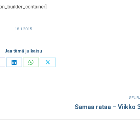
on_builder_container]
18.1.2015
Jaa tämä julkaisu
hare
Share
Share
Share
n
on
on
on
acebook
LinkedIn
WhatsApp
X
SEUR
Samaa rataa – Viikko 
Seuraava
julkaisu: