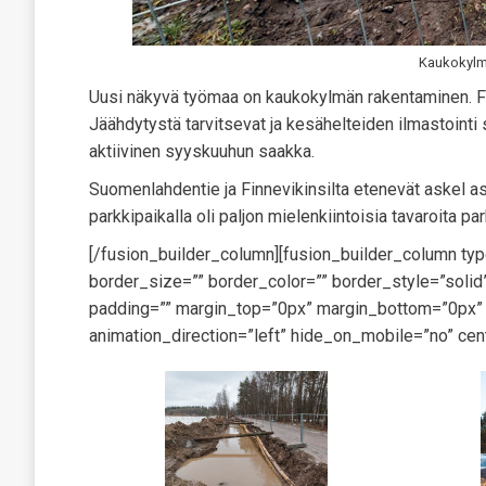
Kaukokylmä
Uusi näkyvä työmaa on kaukokylmän rakentaminen. For
Jäähdytystä tarvitsevat ja kesähelteiden ilmastointi
aktiivinen syyskuuhun saakka.
Suomenlahdentie ja Finnevikinsilta etenevät askel as
parkkipaikalla oli paljon mielenkiintoisia tavaroita pa
[/fusion_builder_column][fusion_builder_column ty
border_size=”” border_color=”” border_style=”sol
padding=”” margin_top=”0px” margin_bottom=”0px” c
animation_direction=”left” hide_on_mobile=”no” cen