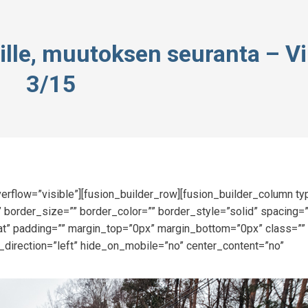
lle, muutoksen seuranta – Vi
3/15
erflow=”visible”][fusion_builder_row][fusion_builder_column t
 border_size=”” border_color=”” border_style=”solid” spacing=
” padding=”” margin_top=”0px” margin_bottom=”0px” class=”” 
_direction=”left” hide_on_mobile=”no” center_content=”no”