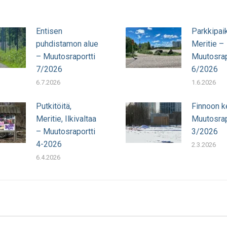
Entisen
Parkkipai
puhdistamon alue
Meritie –
– Muutosraportti
Muutosrap
7/2026
6/2026
6.7.2026
1.6.2026
Putkitöitä,
Finnoon k
Meritie, Ilkivaltaa
Muutosrap
– Muutosraportti
3/2026
4-2026
2.3.2026
6.4.2026