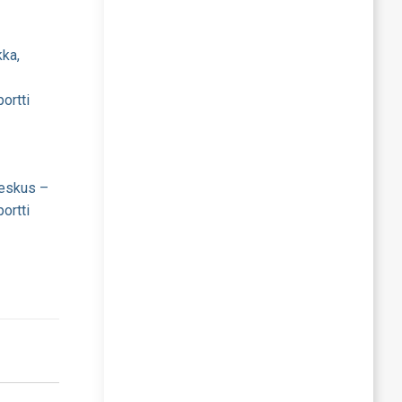
kka,
ortti
eskus –
ortti