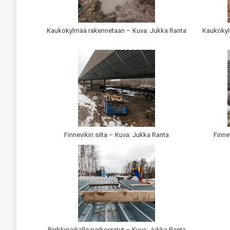
Kaukokylmää rakennetaan – Kuva: Jukka Ranta
Kaukokyl
Finnevikin silta – Kuva: Jukka Ranta
Finne
Parkkipaikalle parkeeratut – Kuva: Jukka Ranta