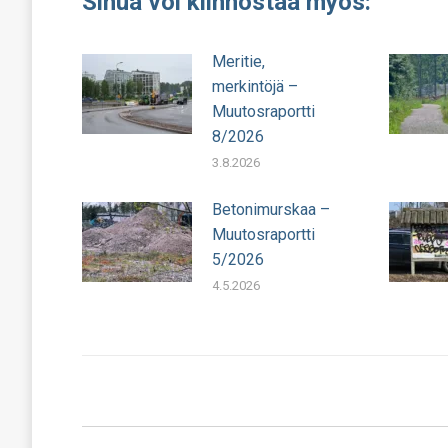
Sinua voi kiinnostaa myös:
Meritie,
merkintöjä –
Muutosraportti
8/2026
3.8.2026
Betonimurskaa –
Muutosraportti
5/2026
4.5.2026