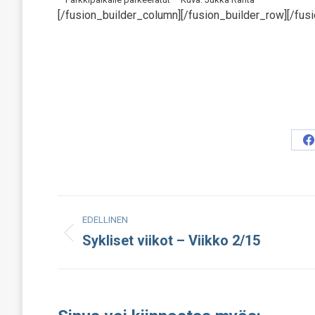
[/fusion_builder_column][/fusion_builder_row][/fusi
S
o
F
Post
EDELLINEN
navigation
Sykliset viikot – Viikko 2/15
Edellinen
julkaisu: