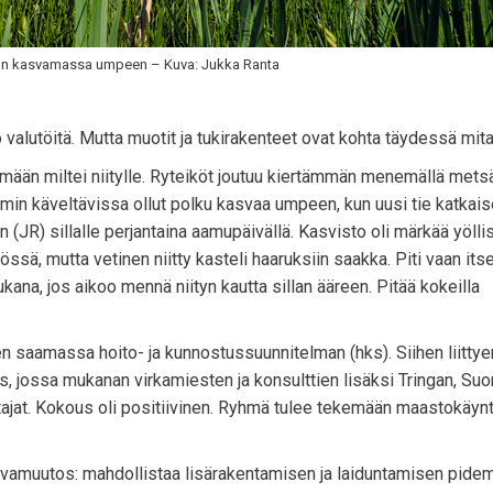
 on kasvamassa umpeen – Kuva: Jukka Ranta
 valutöitä. Mutta muotit ja tukirakenteet ovat kohta täydessä mit
elemään miltei niitylle. Ryteiköt joutuu kiertämmän menemällä met
iemmin käveltävissa ollut polku kasvaa umpeen, kun uusi tie katkai
n (JR) sillalle perjantaina aamupäivällä. Kasvisto oli märkää yölli
ssä, mutta vetinen niitty kasteli haaruksiin saakka. Piti vaan its
mukana, jos aikoo mennä niityn kautta sillan ääreen. Pitää kokeilla
n saamassa hoito- ja kunnostussuunnitelman (hks). Siihen liittyen
, jossa mukanan virkamiesten ja konsulttien lisäksi Tringan, Su
jat. Kokous oli positiivinen. Ryhmä tulee tekemään maastokäynt
kaavamuutos: mahdollistaa lisärakentamisen ja laiduntamisen pide