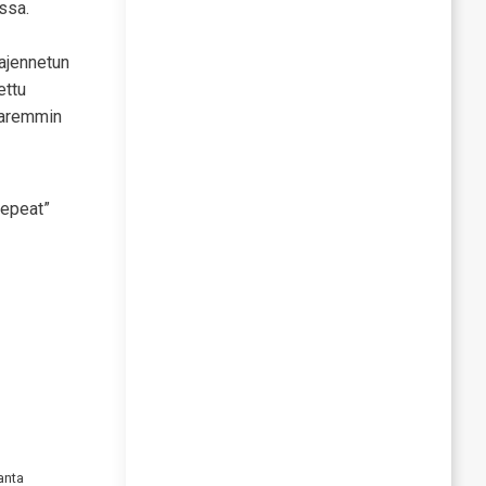
essa.
aajennetun
ettu
 paremmin
repeat”
anta