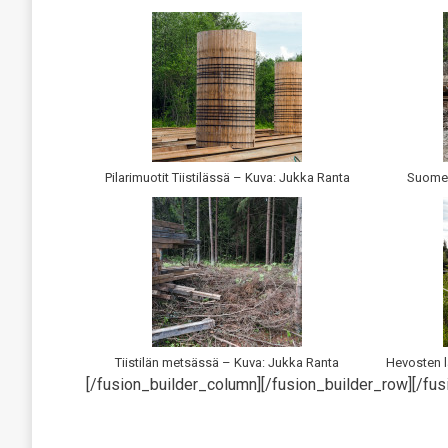
Pilarimuotit Tiistilässä – Kuva: Jukka Ranta
Suomen
Tiistilän metsässä – Kuva: Jukka Ranta
Hevosten l
[/fusion_builder_column][/fusion_builder_row][/fus