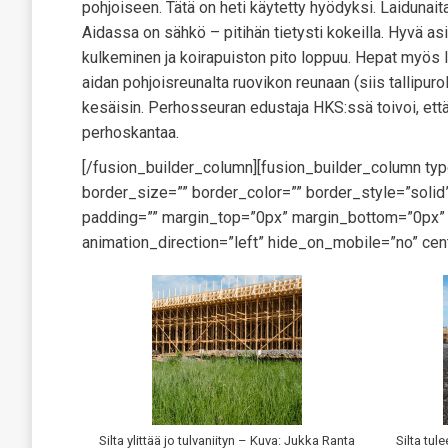
pohjoiseen. Tätä on heti käytetty hyödyksi. Laidunaita
Aidassa on sähkö – pitihän tietysti kokeilla. Hyvä asi
kulkeminen ja koirapuiston pito loppuu. Hepat myös l
aidan pohjoisreunalta ruovikon reunaan (siis tallipurol
kesäisin. Perhosseuran edustaja HKS:ssä toivoi, että
perhoskantaa.
[/fusion_builder_column][fusion_builder_column ty
border_size=”” border_color=”” border_style=”sol
padding=”” margin_top=”0px” margin_bottom=”0px” c
animation_direction=”left” hide_on_mobile=”no” cen
Silta ylittää jo tulvaniityn – Kuva: Jukka Ranta
Silta tul