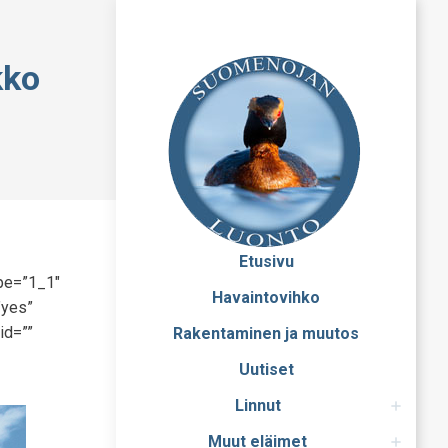
kko
Etusivu
ype=”1_1″
Havaintovihko
”yes”
id=””
Rakentaminen ja muutos
Uutiset
Linnut
Muut eläimet