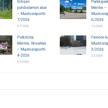
Entisen
Parkkipai
puhdistamon alue
Meritie –
– Muutosraportti
Muutosrap
7/2026
6/2026
6.7.2026
1.6.2026
Putkitöitä,
Finnoon k
Meritie, Ilkivaltaa
Muutosrap
– Muutosraportti
3/2026
4-2026
2.3.2026
6.4.2026