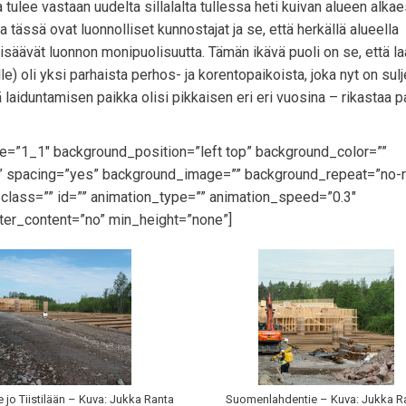
 tulee vastaan uudelta sillalalta tullessa heti kuivan alueen alka
a tässä ovat luonnolliset kunnostajat ja se, että herkällä alueella
isäävät luonnon monipuolisuutta. Tämän ikävä puoli on se, että l
le) oli yksi parhaista perhos- ja korentopaikoista, joka nyt on sulj
 laiduntamisen paikka olisi pikkaisen eri eri vuosina – rikastaa
pe=”1_1″ background_position=”left top” background_color=””
id” spacing=”yes” background_image=”” background_repeat=”no-
lass=”” id=”” animation_type=”” animation_speed=”0.3″
ter_content=”no” min_height=”none”]
ee jo Tiistilään – Kuva: Jukka Ranta
Suomenlahdentie – Kuva: Jukka R