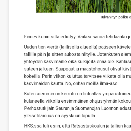
Tulvaniityn polku
Finnevikenin silta edistyy. Vaikea sanoa tehdäänkö jo
Uuden tien viertä (laillisella alueella) pääseen käv
tallille päin ja sitten aukosta niitylle. Jotenkuten a
yhteyden kasvimaille eikä kulkijoita enää ole. Kahlasi
sateen jälkeen. Saappaat ja maastohousut olivat käytö
kokeilla. Parin viikon kuluttua tarvitsee viikate olla 
kasvimaiden kautta. No, onhan meillä ilma-ase.
Kuten aiemmin on kerrotu on lintuallas ympäristöinee
kuluneella viikolla ensimmäinen ohajusryhmän kokous
Perhostutkijain Seuran ja Suomenojan Luonnon edusta
yleisötilaisuus on syyskuun lopulla.
HKS:ssä tuli esiin, että Ratsastuskoulun ja tallien 