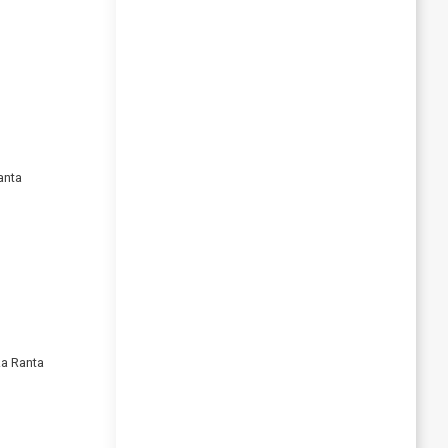
anta
ka Ranta