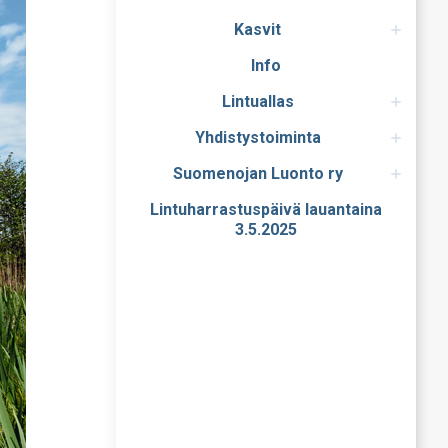
Kasvit
Info
Lintuallas
Yhdistystoiminta
Suomenojan Luonto ry
Lintuharrastuspäivä lauantaina
3.5.2025