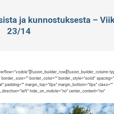
vosista ja kunnostuksesta – Vii
23/14
erflow=”visible”][fusion_builder_row][fusion_builder_column t
 border_size=”” border_color=”” border_style=”solid” spacing=
” padding=”” margin_top=”0px” margin_bottom=”0px” class=”” 
_direction=”left” hide_on_mobile=”no” center_content=”no”