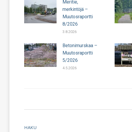
Meritie,
merkintöjä –
Muutosraportti
8/2026
3.8.2026
Betonimurskaa –
Muutosraportti
5/2026
4.5.2026
HAKU