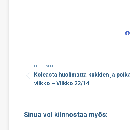
S
o
F
Post
EDELLINEN
navigation
Koleasta huolimatta kukkien ja poik
Edellinen
viikko – Viikko 22/14
julkaisu:
Sinua voi kiinnostaa myös: