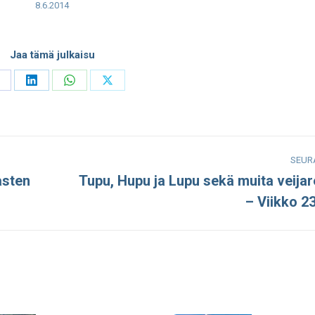
8.6.2014
Jaa tämä julkaisu
hare
Share
Share
Share
n
on
on
on
acebook
LinkedIn
WhatsApp
X
SEUR
asten
Tupu, Hupu ja Lupu sekä muita veijar
Seuraava
– Viikko 2
julkaisu: