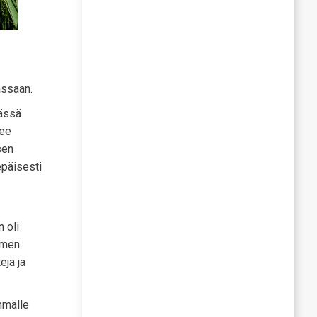
assaan.
sässä
see
sen
epäisesti
 oli
omen
eja ja
mmälle