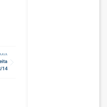
AAVA
eita
3/14