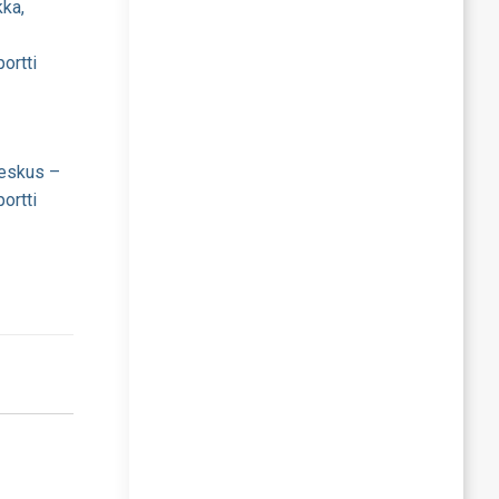
kka,
ortti
eskus –
ortti