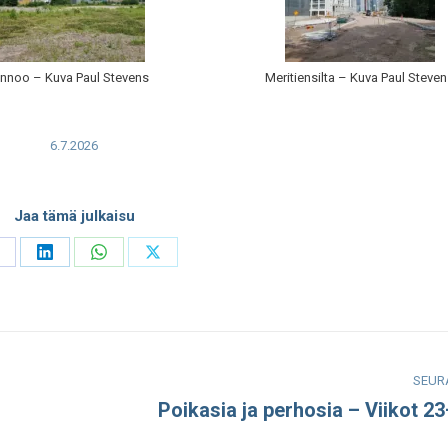
innoo – Kuva Paul Stevens
Meritiensilta – Kuva Paul Steve
6.7.2026
Jaa tämä julkaisu
hare
Share
Share
Share
n
on
on
on
acebook
LinkedIn
WhatsApp
X
SEUR
Poikasia ja perhosia – Viikot 2
Seuraava
julkaisu: