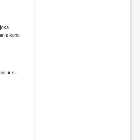
 joka
en aikana.
aan uusi