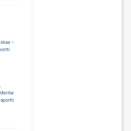
rskaa –
ortti
,
 Meritie
aportti