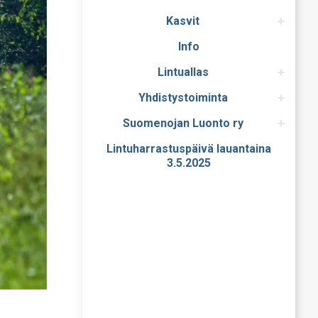
Kasvit
Info
Lintuallas
Yhdistystoiminta
Suomenojan Luonto ry
Lintuharrastuspäivä lauantaina
3.5.2025