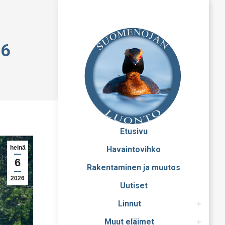
26
Etusivu
heinä
Havaintovihko
6
Rakentaminen ja muutos
2026
Uutiset
Linnut
Muut eläimet