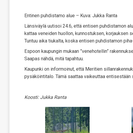
Entinen puhdistamo alue – Kuva: Jukka Ranta
Länsiväylä uutisoi 24.6, että entisen puhdistamon alu
kattaa veneiden huollon, kunnostuksen, korjauksen s
Tuntuu aika tiukalta, koska entisen puhdistamon piha
Espoon kaupungin mukaan ”venehotellin” rakennukset su
Saapas nähdä, mitä tapahtuu.
Kaupunki on informoinut, että Meritien sillanrakennu
pysäköintitalo. Tämä saattaa vaikeuttaa entisestään
Koosti: Jukka Ranta