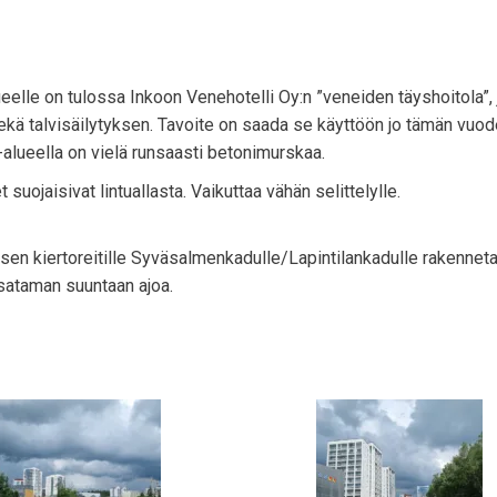
eelle on tulossa Inkoon Venehotelli Oy:n ”veneiden täyshoitola”,
ekä talvisäilytyksen. Tavoite on saada se käyttöön jo tämän vuod
-alueella on vielä runsaasti betonimurskaa.
ojaisivat lintuallasta. Vaikuttaa vähän selittelylle.
ksen kiertoreitille Syväsalmenkadulle/Lapintilankadulle rakennet
 sataman suuntaan ajoa.