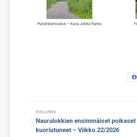
Puhdistamoalue – Kuva Jukka Ranta
F
S
o
F
Post
EDELLINEN
navigation
Naurulokkien ensimmäiset poikaset
Edellinen
kuoriutuneet – Viikko 22/2026
julkaisu: