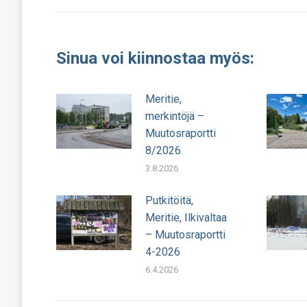
Sinua voi kiinnostaa myös:
Meritie,
merkintöjä –
Muutosraportti
8/2026
3.8.2026
Putkitöitä,
Meritie, Ilkivaltaa
– Muutosraportti
4-2026
6.4.2026