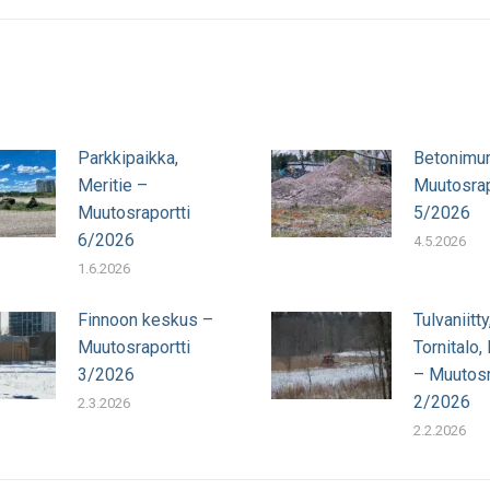
Parkkipaikka,
Betonimu
Meritie –
Muutosrap
Muutosraportti
5/2026
6/2026
4.5.2026
1.6.2026
Finnoon keskus –
Tulvaniitty
Muutosraportti
Tornitalo,
3/2026
– Muutosr
2/2026
2.3.2026
2.2.2026