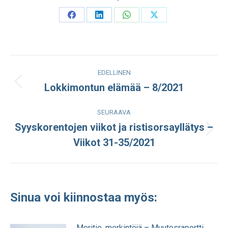
Share
Share
Share
Share
on
on
on
on
Facebook
LinkedIn
WhatsApp
X
Post
EDELLINEN
navigation
Lokkimontun elämää – 8/2021
Edellinen
julkaisu:
SEURAAVA
Syyskorentojen viikot ja ristisorsayllätys –
Seuraava
Viikot 31-35/2021
julkaisu:
Sinua voi kiinnostaa myös:
Meritie, merkintöjä – Muutosraportti