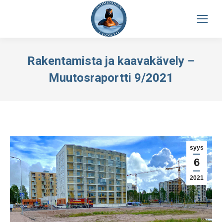
Rakentamista ja kaavakävely –
Muutosraportti 9/2021
syys
6
2021