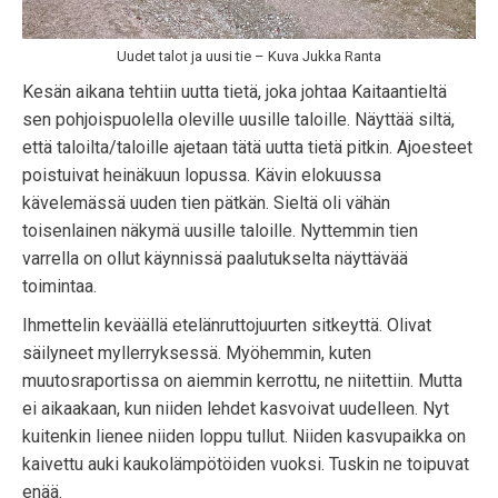
Uudet talot ja uusi tie – Kuva Jukka Ranta
Kesän aikana tehtiin uutta tietä, joka johtaa Kaitaantieltä
sen pohjoispuolella oleville uusille taloille. Näyttää siltä,
että taloilta/taloille ajetaan tätä uutta tietä pitkin. Ajoesteet
poistuivat heinäkuun lopussa. Kävin elokuussa
kävelemässä uuden tien pätkän. Sieltä oli vähän
toisenlainen näkymä uusille taloille. Nyttemmin tien
varrella on ollut käynnissä paalutukselta näyttävää
toimintaa.
Ihmettelin keväällä etelänruttojuurten sitkeyttä. Olivat
säilyneet myllerryksessä. Myöhemmin, kuten
muutosraportissa on aiemmin kerrottu, ne niitettiin. Mutta
ei aikaakaan, kun niiden lehdet kasvoivat uudelleen. Nyt
kuitenkin lienee niiden loppu tullut. Niiden kasvupaikka on
kaivettu auki kaukolämpötöiden vuoksi. Tuskin ne toipuvat
enää.