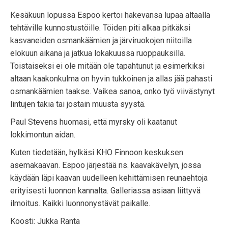
Kesäkuun lopussa Espoo kertoi hakevansa lupaa altaalla
tehtäville kunnostustöille. Töiden piti alkaa pitkäksi
kasvaneiden osmankäämien ja järviruokojen niitoilla
elokuun aikana ja jatkua lokakuussa ruoppauksilla.
Toistaiseksi ei ole mitään ole tapahtunut ja esimerkiksi
altaan kaakonkulma on hyvin tukkoinen ja allas jää pahasti
osmankäämien taakse. Vaikea sanoa, onko työ viivästynyt
lintujen takia tai jostain muusta syystä.
Paul Stevens huomasi, että myrsky oli kaatanut
lokkimontun aidan.
Kuten tiedetään, hylkäsi KHO Finnoon keskuksen
asemakaavan. Espoo järjestää ns. kaavakävelyn, jossa
käydään läpi kaavan uudelleen kehittämisen reunaehtoja
erityisesti luonnon kannalta. Galleriassa asiaan liittyvä
ilmoitus. Kaikki luonnonystävät paikalle.
Koosti: Jukka Ranta