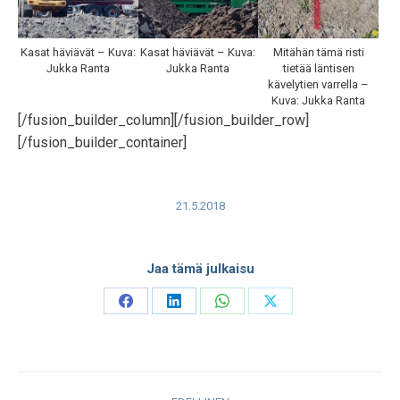
Kasat häviävät – Kuva:
Kasat häviävät – Kuva:
Mitähän tämä risti
Jukka Ranta
Jukka Ranta
tietää läntisen
kävelytien varrella –
Kuva: Jukka Ranta
[/fusion_builder_column][/fusion_builder_row]
[/fusion_builder_container]
21.5.2018
Jaa tämä julkaisu
Share
Share
Share
Share
on
on
on
on
Facebook
LinkedIn
WhatsApp
X
Post