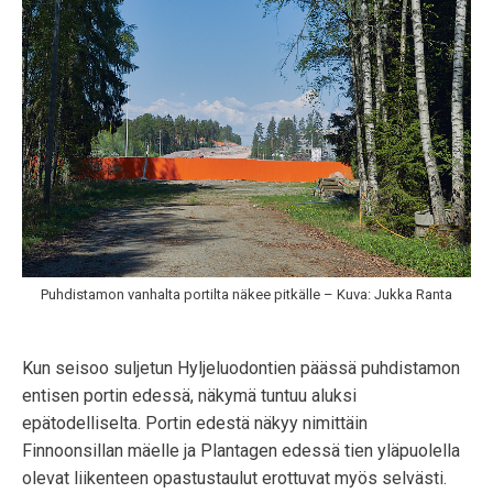
Puhdistamon vanhalta portilta näkee pitkälle – Kuva: Jukka Ranta
Kun seisoo suljetun Hyljeluodontien päässä puhdistamon
entisen portin edessä, näkymä tuntuu aluksi
epätodelliselta. Portin edestä näkyy nimittäin
Finnoonsillan mäelle ja Plantagen edessä tien yläpuolella
olevat liikenteen opastustaulut erottuvat myös selvästi.