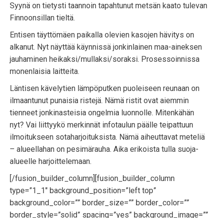
Syynä on tietysti taannoin tapahtunut metsän kaato tulevan
Finnoonsillan tieltä.
Entisen täyttömäen paikalla olevien kasojen hävitys on
alkanut. Nyt näyttää käynnissä jonkinlainen maa-aineksen
jauhaminen heikaksi/mullaksi/soraksi. Prosessoinnissa
monenlaisia laitteita.
Läntisen kävelytien lämpöputken puoleiseen reunaan on
ilmaantunut punaisia ristejä. Nämä ristit ovat aiemmin
tienneet jonkinasteisia ongelmia luonnolle. Mitenkähän
nyt? Vai liittyykö merkinnät infotaulun päälle teipattuun
ilmoitukseen sotaharjoituksista. Nämä aiheuttavat meteliä
– alueellahan on pesimärauha. Aika erikoista tulla suoja-
alueelle harjoittelemaan.
[/fusion_builder_column][fusion_builder_column
type=”1_1″ background_position=”left top”
background_color=”” border_size=”” border_color=””
border_style=”solid” spacing=”yes” background_image=””