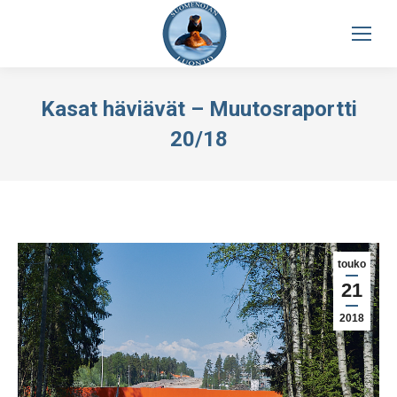
Kasat häviävät – Muutosraportti
20/18
touko
21
2018