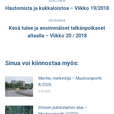
EDELLINEN
navigation
Hautomista ja kukkaloistoa – Viikko 19/2018
Edellinen
julkaisu:
SEURAAVA
Kesä tulee ja ensimmäiset telkänpoikaset
Seuraava
altaalla – Viikko 20 / 2018
julkaisu:
Sinua voi kiinnostaa myös:
Meritie, merkintöjä – Muutosraportti
8/2026
3.8.2026
Entisen puhdistamon alue –
Muutosraportti 7/2026