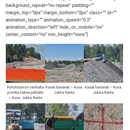
background_repeat=”no-repeat” padding=””
margin_top=”0px” margin_bottom=”0px” class=”” id=””
animation_type=”” animation_speed=”0.3″
animation_direction=”left” hide_on_mobile=”no”
center_content=”no” min_height=”none”]
Puhdistamon vanhalta
Kasat häviävät – Kuva:
Kasat häviävät – Kuva:
portilta näkee pitkälle
Jukka Ranta
Jukka Ranta
– Kuva: Jukka Ranta