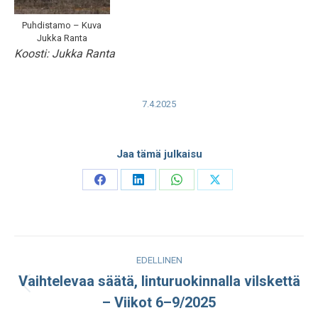
Puhdistamo – Kuva
Jukka Ranta
Koosti: Jukka Ranta
7.4.2025
Jaa tämä julkaisu
Share
Share
Share
Share
on
on
on
on
Facebook
LinkedIn
WhatsApp
X
Post
EDELLINEN
navigation
Vaihtelevaa säätä, linturuokinnalla vilskettä
Edellinen
– Viikot 6–9/2025
julkaisu: