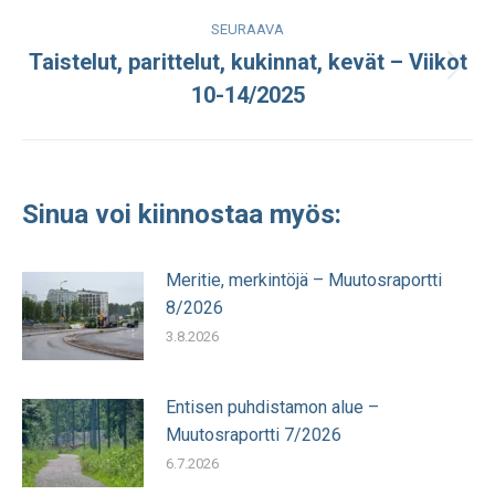
SEURAAVA
Taistelut, parittelut, kukinnat, kevät – Viikot
Seuraava
10-14/2025
julkaisu:
Sinua voi kiinnostaa myös:
Meritie, merkintöjä – Muutosraportti
8/2026
3.8.2026
Entisen puhdistamon alue –
Muutosraportti 7/2026
6.7.2026