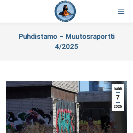
Puhdistamo – Muutosraportti
4/2025
huhti
7
2025