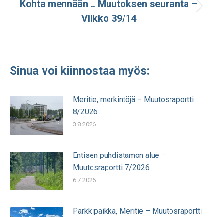
Kohta mennään .. Muutoksen seuranta –
Seuraava
Viikko 39/14
julkaisu:
Sinua voi kiinnostaa myös:
Meritie, merkintöjä – Muutosraportti
8/2026
3.8.2026
Entisen puhdistamon alue –
Muutosraportti 7/2026
6.7.2026
Parkkipaikka, Meritie – Muutosraportti