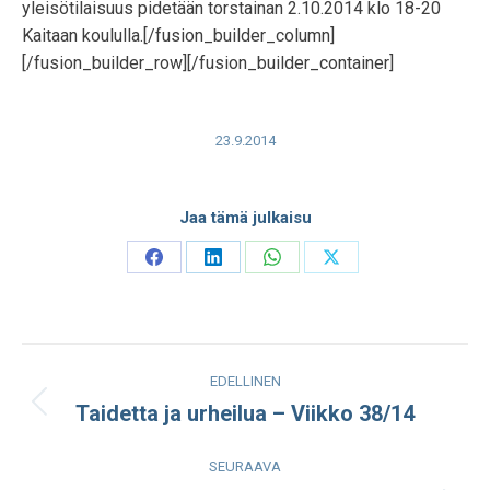
yleisötilaisuus pidetään torstainan 2.10.2014 klo 18-20
Kaitaan koululla.[/fusion_builder_column]
[/fusion_builder_row][/fusion_builder_container]
23.9.2014
Jaa tämä julkaisu
Share
Share
Share
Share
on
on
on
on
Facebook
LinkedIn
WhatsApp
X
Post
EDELLINEN
navigation
Taidetta ja urheilua – Viikko 38/14
Edellinen
julkaisu:
SEURAAVA