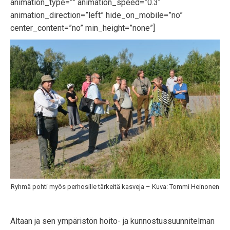
animation_type=”” animation_speed=”0.3″
animation_direction=”left” hide_on_mobile=”no”
center_content=”no” min_height=”none”]
Ryhmä pohti myös perhosille tärkeitä kasveja – Kuva: Tommi Heinonen
Altaan ja sen ympäristön hoito- ja kunnostussuunnitelman