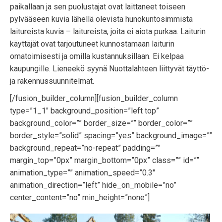
paikallaan ja sen puolustajat ovat laittaneet toiseen
pylvääseen kuvia lähellä olevista hunokuntosimmista
laitureista kuvia – laitureista, joita ei aiota purkaa. Laiturin
käyttäjät ovat tarjoutuneet kunnostamaan laiturin
omatoimisesti ja omilla kustannuksillaan. Ei kelpaa
kaupungille. Lieneekö syynä Nuottalahteen liittyvät täyttö-
ja rakennussuunnitelmat.
[/fusion_builder_column][fusion_builder_column
type=”1_1″ background_position=”left top”
background_color=”” border_size=”” border_color=””
border_style=”solid” spacing=”yes” background_image=””
background_repeat=”no-repeat” padding=””
margin_top=”0px” margin_bottom=”0px” class=”” id=””
animation_type=”” animation_speed=”0.3″
animation_direction=”left” hide_on_mobile=”no”
center_content=”no” min_height=”none”]