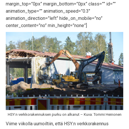
margin_top=”0px” margin_bottom=”0px” class=”” id=””
animation_type=”” animation_speed=”0.3″
animation_direction=”left” hide_on_mobile=”no”
center_content=”no” min_height=”none”]
HSY:n verkkorakennuksen purku on alkanut – Kuva: Tommi Heinonen
Viime viikolla uumoiltiin, että HSY:n verkkorakennus