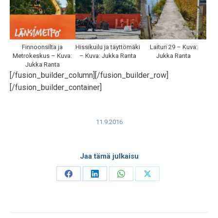
Finnoonsilta ja
Hissikuilu ja täyttömäki
Laituri 29 – Kuva:
Metrokeskus – Kuva:
– Kuva: Jukka Ranta
Jukka Ranta
Jukka Ranta
[/fusion_builder_column][/fusion_builder_row]
[/fusion_builder_container]
11.9.2016
Jaa tämä julkaisu
Share
Share
Share
Share
on
on
on
on
Facebook
LinkedIn
WhatsApp
X