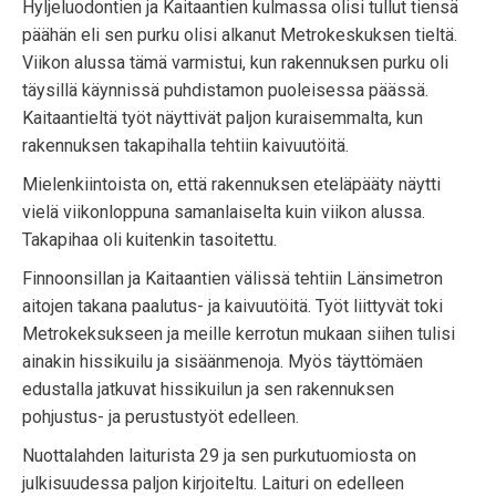
Hyljeluodontien ja Kaitaantien kulmassa olisi tullut tiensä
päähän eli sen purku olisi alkanut Metrokeskuksen tieltä.
Viikon alussa tämä varmistui, kun rakennuksen purku oli
täysillä käynnissä puhdistamon puoleisessa päässä.
Kaitaantieltä työt näyttivät paljon kuraisemmalta, kun
rakennuksen takapihalla tehtiin kaivuutöitä.
Mielenkiintoista on, että rakennuksen eteläpääty näytti
vielä viikonloppuna samanlaiselta kuin viikon alussa.
Takapihaa oli kuitenkin tasoitettu.
Finnoonsillan ja Kaitaantien välissä tehtiin Länsimetron
aitojen takana paalutus- ja kaivuutöitä. Työt liittyvät toki
Metrokeksukseen ja meille kerrotun mukaan siihen tulisi
ainakin hissikuilu ja sisäänmenoja. Myös täyttömäen
edustalla jatkuvat hissikuilun ja sen rakennuksen
pohjustus- ja perustustyöt edelleen.
Nuottalahden laiturista 29 ja sen purkutuomiosta on
julkisuudessa paljon kirjoiteltu. Laituri on edelleen