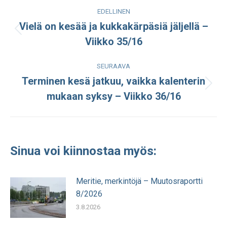
Post
EDELLINEN
navigation
Vielä on kesää ja kukkakärpäsiä jäljellä –
Edellinen
Viikko 35/16
julkaisu:
SEURAAVA
Terminen kesä jatkuu, vaikka kalenterin
Seuraava
mukaan syksy – Viikko 36/16
julkaisu:
Sinua voi kiinnostaa myös:
Meritie, merkintöjä – Muutosraportti
8/2026
3.8.2026